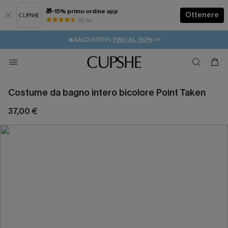
🎁-15% primo ordine app
Ottenere
50 k+
⚡️-15% SUGLI ESSENZIALI DA VACANZA |
ACQUISTA
🔥SALDI ESTIVI:
FINO AL -50%
>>
💌REGALO PER I NUOVI: 20% DI SCONTO*
🚚SPEDIZIONE GRATUITA DA 49€
Costume da bagno intero bicolore Point Taken
37,00 €