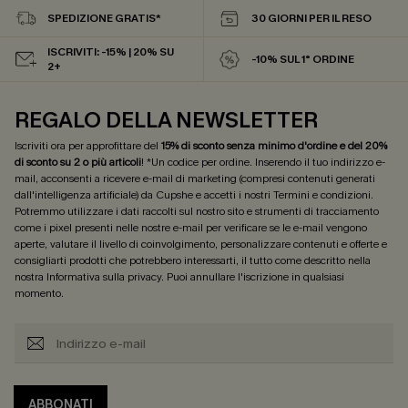
SPEDIZIONE GRATIS*
30 GIORNI PER IL RESO
ISCRIVITI: -15% | 20% SU
-10% SUL 1° ORDINE
2+
REGALO DELLA NEWSLETTER
Iscriviti ora per approfittare del
15% di sconto senza minimo d'ordine e del 20%
di sconto su 2 o più articoli
! *Un codice per ordine. Inserendo il tuo indirizzo e-
mail, acconsenti a ricevere e-mail di marketing (compresi contenuti generati
dall'intelligenza artificiale) da Cupshe e accetti i nostri
Termini e condizioni
.
Potremmo utilizzare i dati raccolti sul nostro sito e strumenti di tracciamento
come i pixel presenti nelle nostre e-mail per verificare se le e-mail vengono
aperte, valutare il livello di coinvolgimento, personalizzare contenuti e offerte e
consigliarti prodotti che potrebbero interessarti, il tutto come descritto nella
nostra
Informativa sulla privacy
. Puoi annullare l'iscrizione in qualsiasi
momento.
ABBONATI