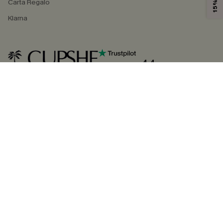
Carta Regalo
Klarna
4.4
SEGUICI SU
©2026 CUPSHE ITALIA
Informativa sulla privacy
|
Termini e condizioni
Gestione dei cookie