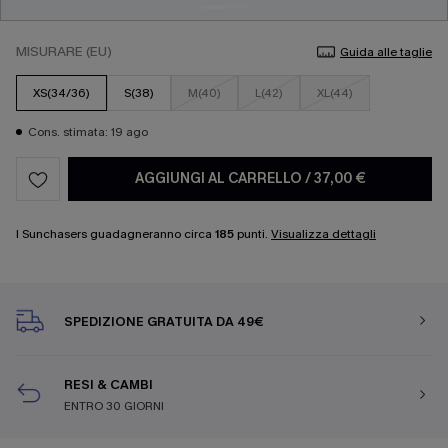
MISURARE (EU)
Guida alle taglie
XS(34/36)
S(38)
M(40)
L(42)
XL(44)
Cons. stimata: 19 ago
AGGIUNGI AL CARRELLO
/
37,00 €
I Sunchasers guadagneranno circa
185
punti.
Visualizza dettagli
SPEDIZIONE GRATUITA DA 49€
RESI & CAMBI
ENTRO 30 GIORNI