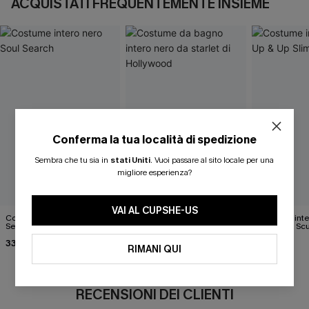
ACQUISTATI FREQUENTEMENTE INSIEME
Conferma la tua località di spedizione
Sembra che tu sia in
stati Uniti
.
Vuoi passare al sito locale per una
migliore esperienza?
VAI AL CUPSHE-US
Costume intero nero Soul
Costume da bagno intero
Costume inte
Search
nero da starlet di Hollywood
Up Slim & Scu
33,00 €
35,00 €
42,00 €
37,00 €
RIMANI QUI
RECENSIONI DEI CLIENTI