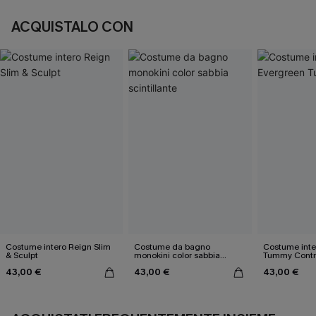
ACQUISTALO CON
Costume intero Reign Slim
Costume da bagno
Costume inte
& Sculpt
monokini color sabbia
Tummy Contr
scintillante
43,00 €
43,00 €
43,00 €