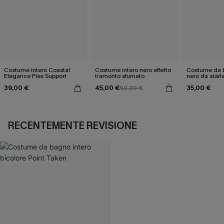
Costume intero Coastal
Costume intero nero effetto
Costume da b
Elegance Flex Support
tramonto sfumato
nero da starl
39,00 €
45,00 €
35,00 €
50,00 €
RECENTEMENTE REVISIONE