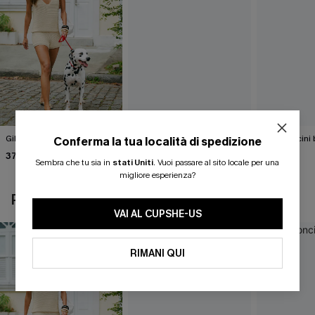
Gilet beige Break the Ice
Top in maglia con motivo
Pantaloncini 
Conferma la tua località di spedizione
astratto Sightsee
Summer
37,00 €
Sembra che tu sia in
stati Uniti
.
Vuoi passare al sito locale per una
40,00 €
37,00 €
migliore esperienza?
POTREBBE INTERESSARTI ANCHE
VAI AL CUPSHE-US
RIMANI QUI