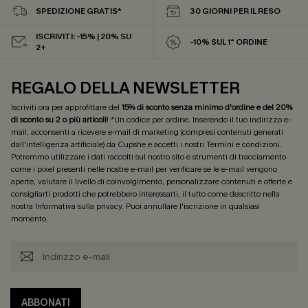
SPEDIZIONE GRATIS*
30 GIORNI PER IL RESO
ISCRIVITI: -15% | 20% SU
-10% SUL 1° ORDINE
2+
REGALO DELLA NEWSLETTER
Iscriviti ora per approfittare del
15% di sconto senza minimo d'ordine e del 20%
di sconto su 2 o più articoli
! *Un codice per ordine. Inserendo il tuo indirizzo e-
mail, acconsenti a ricevere e-mail di marketing (compresi contenuti generati
dall'intelligenza artificiale) da Cupshe e accetti i nostri
Termini e condizioni
.
Potremmo utilizzare i dati raccolti sul nostro sito e strumenti di tracciamento
come i pixel presenti nelle nostre e-mail per verificare se le e-mail vengono
aperte, valutare il livello di coinvolgimento, personalizzare contenuti e offerte e
consigliarti prodotti che potrebbero interessarti, il tutto come descritto nella
nostra
Informativa sulla privacy
. Puoi annullare l'iscrizione in qualsiasi
momento.
ABBONATI