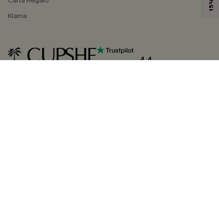
Carta Regalo
Klarna
4.4
SEGUICI SU
©2026 CUPSHE ITALIA
Informativa sulla privacy
|
Termini e condizioni
Gestione dei cookie