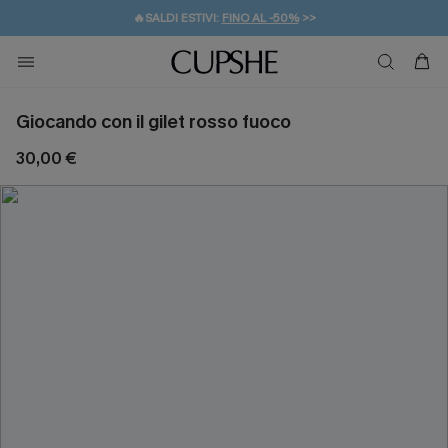
🔥SALDI ESTIVI:
FINO AL -50%
>>
💌REGALO PER I NUOVI: 20% DI SCONTO*
🚚SPEDIZIONE GRATUITA DA 49€
Giocando con il gilet rosso fuoco
30,00 €