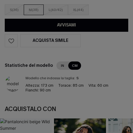
S(36)
M(38)
L(40/42)
XL(44)
AVVISAMI
ACQUISTA SIMILE
Statistiche del modello
IN
CM
Modello che indossa la taglia:
S
Altezza:
173 cm
Torace:
85 cm
Vita:
60 cm
Fianchi:
90 cm
ACQUISTALO CON