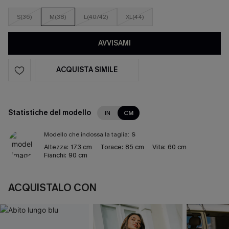
S(36)
M(38)
L(40/42)
XL(44)
AVVISAMI
ACQUISTA SIMILE
Statistiche del modello
IN
CM
Modello che indossa la taglia:
S
Altezza:
173 cm
Torace:
85 cm
Vita:
60 cm
Fianchi:
90 cm
ACQUISTALO CON