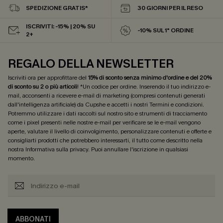
SPEDIZIONE GRATIS*
30 GIORNI PER IL RESO
ISCRIVITI: -15% | 20% SU
-10% SUL 1° ORDINE
2+
REGALO DELLA NEWSLETTER
Iscriviti ora per approfittare del
15% di sconto senza minimo d'ordine e del 20%
di sconto su 2 o più articoli
! *Un codice per ordine. Inserendo il tuo indirizzo e-
mail, acconsenti a ricevere e-mail di marketing (compresi contenuti generati
dall'intelligenza artificiale) da Cupshe e accetti i nostri
Termini e condizioni
.
Potremmo utilizzare i dati raccolti sul nostro sito e strumenti di tracciamento
come i pixel presenti nelle nostre e-mail per verificare se le e-mail vengono
aperte, valutare il livello di coinvolgimento, personalizzare contenuti e offerte e
consigliarti prodotti che potrebbero interessarti, il tutto come descritto nella
nostra
Informativa sulla privacy
. Puoi annullare l'iscrizione in qualsiasi
momento.
ABBONATI