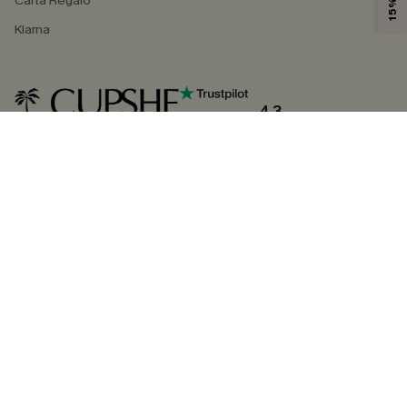
Carta Regalo
Klarna
4.3
SEGUICI SU
©2026 CUPSHE ITALIA
Informativa sulla privacy
|
Termini e condizioni
Gestione dei cookie