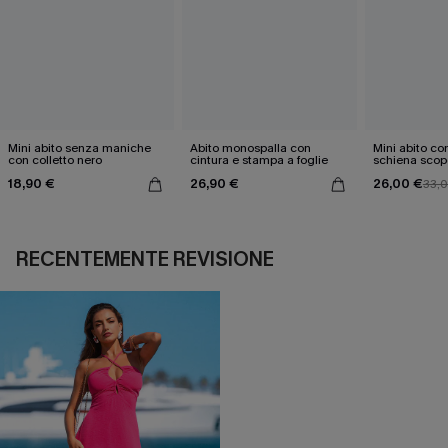
Mini abito senza maniche
Abito monospalla con
Mini abito con
con colletto nero
cintura e stampa a foglie
schiena scop
18,90 €
26,90 €
26,00 €
33,
RECENTEMENTE REVISIONE