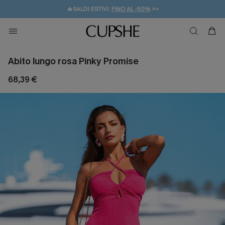
🔥SALDI ESTIVI:
FINO AL -50%
>>
💌REGALO PER I NUOVI: 20% DI SCONTO*
🚚SPEDIZIONE GRATUITA DA 49€
Abito lungo rosa Pinky Promise
68,39 €