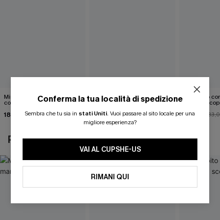
Mini abito senza maniche
Abito monospalla con
Mini abito con
Conferma la tua località di spedizione
con colletto nero
cintura e stampa a foglie
schiena scop
Sembra che tu sia in
stati Uniti
.
Vuoi passare al sito locale per una
18,90 €
26,90 €
26,00 €
33,
migliore esperienza?
POTREBBE INTERESSARTI ANCHE
VAI AL CUPSHE-US
RIMANI QUI