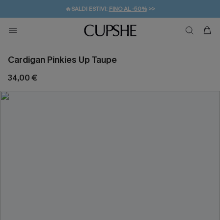
🔥SALDI ESTIVI:
FINO AL -50%
>>
💌REGALO PER I NUOVI: 20% DI SCONTO*
🚚SPEDIZIONE GRATUITA DA 49€
Cardigan Pinkies Up Taupe
34,00 €