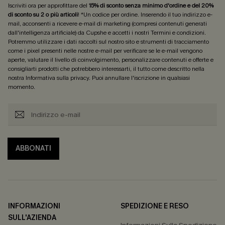
Iscriviti ora per approfittare del
15% di sconto senza minimo d'ordine e del 20%
di sconto su 2 o più articoli
! *Un codice per ordine. Inserendo il tuo indirizzo e-
mail, acconsenti a ricevere e-mail di marketing (compresi contenuti generati
dall'intelligenza artificiale) da Cupshe e accetti i nostri
Termini e condizioni
.
Potremmo utilizzare i dati raccolti sul nostro sito e strumenti di tracciamento
come i pixel presenti nelle nostre e-mail per verificare se le e-mail vengono
aperte, valutare il livello di coinvolgimento, personalizzare contenuti e offerte e
consigliarti prodotti che potrebbero interessarti, il tutto come descritto nella
nostra
Informativa sulla privacy
. Puoi annullare l'iscrizione in qualsiasi
momento.
ABBONATI
INFORMAZIONI
SPEDIZIONE E RESO
SULL'AZIENDA