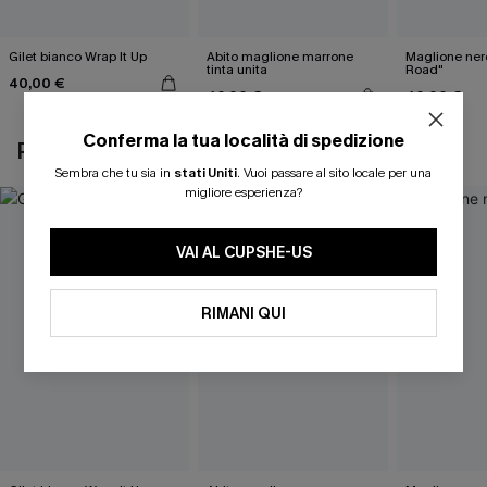
Gilet bianco Wrap It Up
Abito maglione marrone
Maglione ner
tinta unita
Road"
40,00 €
46,00 €
40,00 €
Conferma la tua località di spedizione
POTREBBE INTERESSARTI ANCHE
Sembra che tu sia in
stati Uniti
.
Vuoi passare al sito locale per una
migliore esperienza?
VAI AL CUPSHE-US
RIMANI QUI