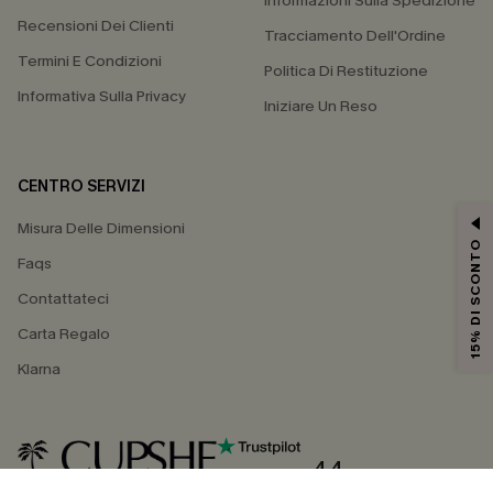
Informazioni Sulla Spedizione
Recensioni Dei Clienti
Tracciamento Dell'Ordine
Termini E Condizioni
Politica Di Restituzione
Informativa Sulla Privacy
Iniziare Un Reso
CENTRO SERVIZI
Misura Delle Dimensioni
15% DI SCONTO
Faqs
Contattateci
Carta Regalo
Klarna
4.4