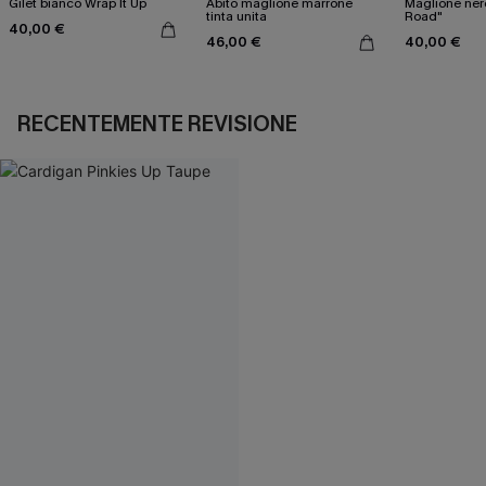
Gilet bianco Wrap It Up
Abito maglione marrone
Maglione ner
tinta unita
Road"
40,00 €
46,00 €
40,00 €
RECENTEMENTE REVISIONE