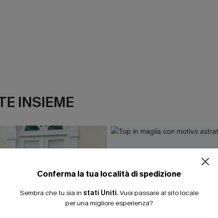
E INSIEME
ISCRIVITI PE
15% DI SCONTO SENZA
20% DI SCONTO SU 2 
Conferma la tua località di spedizione
Sembra che tu sia in
stati Uniti
.
Vuoi passare al sito locale
per una migliore esperienza?