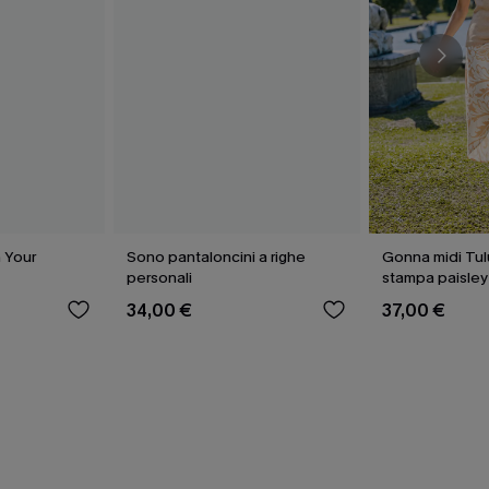
n Your
Sono pantaloncini a righe
Gonna midi Tu
personali
stampa paisley
34,00 €
37,00 €