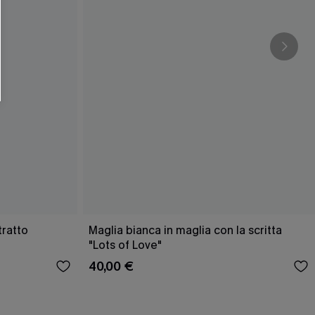
O SCONT
ere e-mail di marketing (compresi contenuti
ti i nostri
Termini e condizioni
. Potremmo
 di tracciamento come i pixel presenti nelle
rte, valutare il livello di coinvolgimento,
dotti che potrebbero interessarti, il tutto
y
. Puoi annullare l'iscrizione in qualsiasi
tratto
Maglia bianca in maglia con la scritta
"Lots of Love"
40,00 €