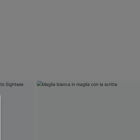
R OTTENERE
 MINIMO D'ORDINE
O PIÙ ARTICOLI