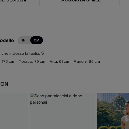
modello
IN
CM
che indossa la taglia:
S
:
173 cm
Torace:
79 cm
Vita:
61 cm
Fianchi:
89 cm
CON