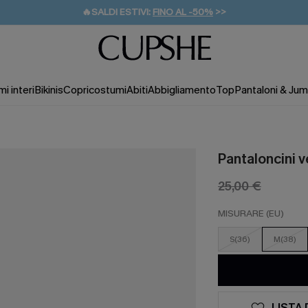
🔥SALDI ESTIVI:
FINO AL -50%
>>
💌REGALO PER I NUOVI: 20% DI SCONTO*
🚚SPEDIZIONE GRATUITA DA 49€
i interi
Bikinis
Copricostumi
Abiti
Abbigliamento
Top
Pantaloni & Jum
Pantaloncini v
25,00 €
MISURARE (EU)
S(36)
M(38)
LISTA 