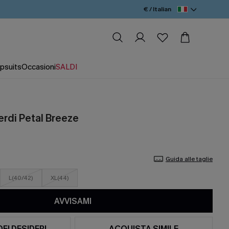
€ / Italian
psuits
Occasioni
SALDI
erdi Petal Breeze
Guida alle taglie
L(40/42)
XL(44)
AVVISAMI
DEI DESIDERI
ACQUISTA SIMILE