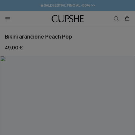
🔥SALDI ESTIVI:
FINO AL -50%
>>
💌REGALO PER I NUOVI: 20% DI SCONTO*
🚚SPEDIZIONE GRATUITA DA 49€
Bikini arancione Peach Pop
49,00 €