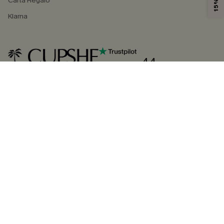
Carta Regalo
Klarna
4.4
SEGUICI SU
©2026 CUPSHE ITALIA
Informativa sulla privacy
|
Termini e condizioni
Gestione dei cookie