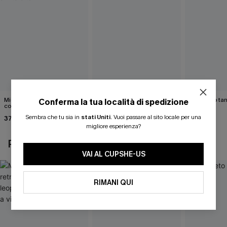
Midkini incrociato sul retro
Bikini color marrone cacao
Completo tan
Conferma la tua località di spedizione
con stampa leopardata
Cabernet
40,00 €
classica e set a vita alta
Sembra che tu sia in
stati Uniti
.
Vuoi passare al sito locale per una
37,00 €
40,00 €
migliore esperienza?
POTREBBE INTERESSARTI ANCHE
VAI AL CUPSHE-US
RIMANI QUI