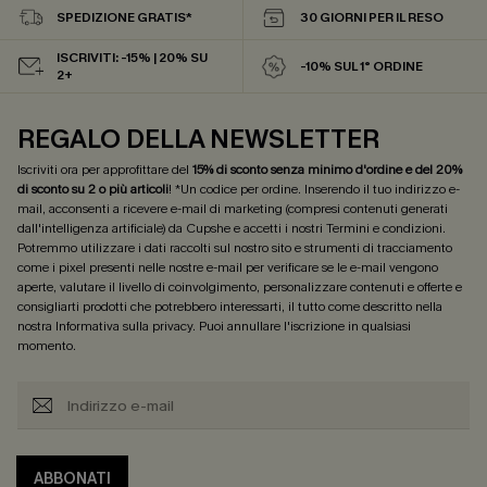
SPEDIZIONE GRATIS*
30 GIORNI PER IL RESO
ISCRIVITI: -15% | 20% SU
-10% SUL 1° ORDINE
2+
REGALO DELLA NEWSLETTER
Iscriviti ora per approfittare del
15% di sconto senza minimo d'ordine e del 20%
di sconto su 2 o più articoli
! *Un codice per ordine. Inserendo il tuo indirizzo e-
mail, acconsenti a ricevere e-mail di marketing (compresi contenuti generati
dall'intelligenza artificiale) da Cupshe e accetti i nostri
Termini e condizioni
.
Potremmo utilizzare i dati raccolti sul nostro sito e strumenti di tracciamento
come i pixel presenti nelle nostre e-mail per verificare se le e-mail vengono
aperte, valutare il livello di coinvolgimento, personalizzare contenuti e offerte e
consigliarti prodotti che potrebbero interessarti, il tutto come descritto nella
nostra
Informativa sulla privacy
. Puoi annullare l'iscrizione in qualsiasi
momento.
ABBONATI