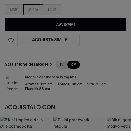
S(38)
M(40)
L(42)
AVVISAMI
ACQUISTA SIMILE
Statistiche del modello
IN
CM
Modello che indossa la taglia:
S
Altezza:
165 cm
Torace:
80 cm
Vita:
60 cm
Fianchi:
88 cm
ACQUISTALO CON