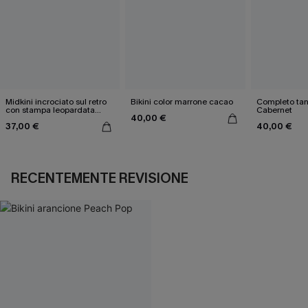
Midkini incrociato sul retro
Bikini color marrone cacao
Completo tan
con stampa leopardata
Cabernet
40,00 €
classica e set a vita alta
37,00 €
40,00 €
RECENTEMENTE REVISIONE