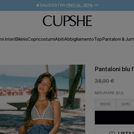
🔥SALDI ESTIVI:
FINO AL -50%
>>
💌REGALO PER I NUOVI: 20% DI SCONTO*
🚚SPEDIZIONE GRATUITA DA 49€
i interi
Bikinis
Copricostumi
Abiti
Abbigliamento
Top
Pantaloni & Jum
Pantaloni blu f
38,00 €
MISURARE (EU)
XS(34)
S(36)
LISTA 