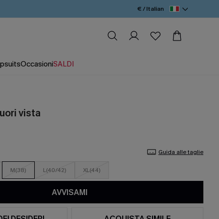
€ / Italian
psuits
Occasioni
SALDI
uori vista
Guida alle taglie
M(38)
L(40/42)
XL(44)
AVVISAMI
DEI DESIDERI
ACQUISTA SIMILE