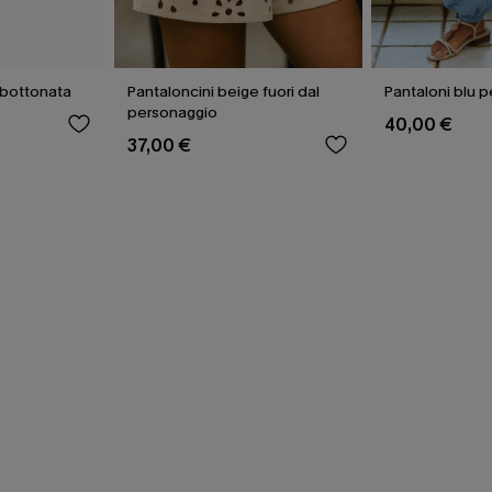
bbottonata
Pantaloncini beige fuori dal
Pantaloni blu pe
personaggio
40,00 €
37,00 €