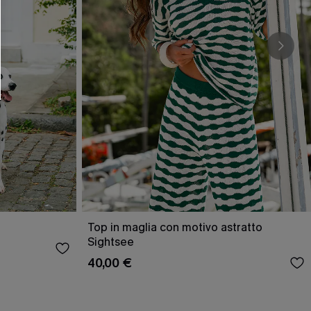
O SCONT
ere e-mail di marketing (compresi contenuti
ti i nostri
Termini e condizioni
. Potremmo
 di tracciamento come i pixel presenti nelle
rte, valutare il livello di coinvolgimento,
dotti che potrebbero interessarti, il tutto
y
. Puoi annullare l'iscrizione in qualsiasi
Top in maglia con motivo astratto
Sightsee
40,00 €