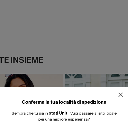
E INSIEME
ISCRIVITI PE
15% DI SCONTO SENZA
20% DI SCONTO SU 2 
Conferma la tua località di spedizione
Sembra che tu sia in
stati Uniti
.
Vuoi passare al sito locale
per una migliore esperienza?