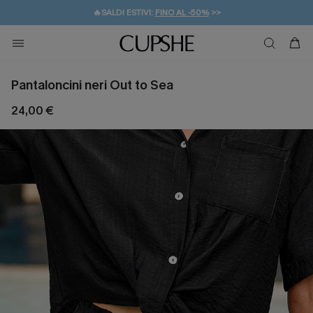
🔥SALDI ESTIVI:
FINO AL -50%
>>
💌REGALO PER I NUOVI: 20% DI SCONTO*
🚚SPEDIZIONE GRATUITA DA 49€
Pantaloncini neri Out to Sea
24,00 €