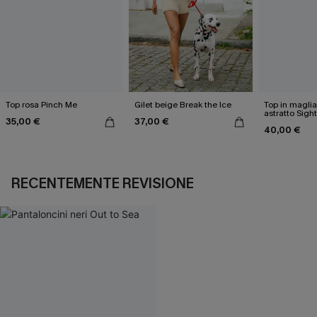
Top rosa Pinch Me
Gilet beige Break the Ice
Top in magli
astratto Sigh
35,00 €
37,00 €
40,00 €
RECENTEMENTE REVISIONE