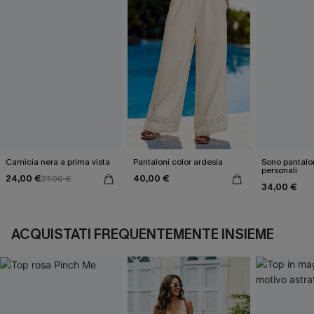
Camicia nera a prima vista
Pantaloni color ardesia
Sono pantalon
personali
24,00 €
40,00 €
27,00 €
34,00 €
ACQUISTATI FREQUENTEMENTE INSIEME