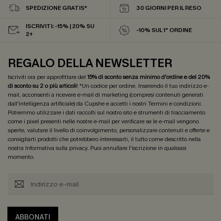
SPEDIZIONE GRATIS*
30 GIORNI PER IL RESO
ISCRIVITI: -15% | 20% SU
-10% SUL 1° ORDINE
2+
REGALO DELLA NEWSLETTER
Iscriviti ora per approfittare del
15% di sconto senza minimo d'ordine e del 20%
di sconto su 2 o più articoli
! *Un codice per ordine. Inserendo il tuo indirizzo e-
mail, acconsenti a ricevere e-mail di marketing (compresi contenuti generati
dall'intelligenza artificiale) da Cupshe e accetti i nostri
Termini e condizioni
.
Potremmo utilizzare i dati raccolti sul nostro sito e strumenti di tracciamento
come i pixel presenti nelle nostre e-mail per verificare se le e-mail vengono
aperte, valutare il livello di coinvolgimento, personalizzare contenuti e offerte e
consigliarti prodotti che potrebbero interessarti, il tutto come descritto nella
nostra
Informativa sulla privacy
. Puoi annullare l'iscrizione in qualsiasi
momento.
ABBONATI