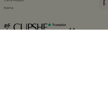
Carta Regalo
Klarna
4.4
SEGUICI SU
©2026 CUPSHE ITALIA
Informativa sulla privacy
|
Termini e condizioni
Gestione dei cookie