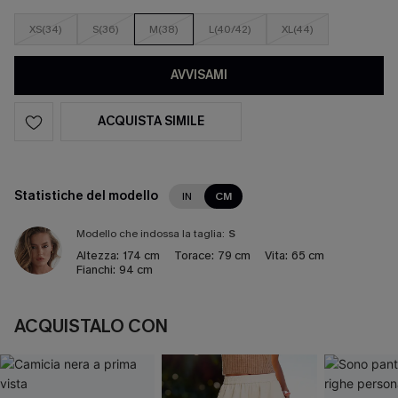
XS(34)
S(36)
M(38)
L(40/42)
XL(44)
AVVISAMI
ACQUISTA SIMILE
Statistiche del modello
IN
CM
Modello che indossa la taglia:
S
Altezza:
174 cm
Torace:
79 cm
Vita:
65 cm
Fianchi:
94 cm
ACQUISTALO CON