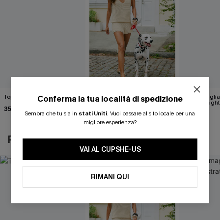
Top rosa Pinch Me
Gilet beige Break the Ice
Top in magli
Conferma la tua località di spedizione
astratto Sigh
35,00 €
37,00 €
Sembra che tu sia in
stati Uniti
.
Vuoi passare al sito locale per una
40,00 €
migliore esperienza?
POTREBBE INTERESSARTI ANCHE
VAI AL CUPSHE-US
RIMANI QUI