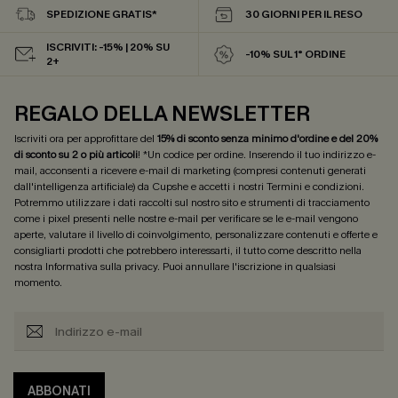
SPEDIZIONE GRATIS*
30 GIORNI PER IL RESO
ISCRIVITI: -15% | 20% SU
-10% SUL 1° ORDINE
2+
REGALO DELLA NEWSLETTER
Iscriviti ora per approfittare del
15% di sconto senza minimo d'ordine e del 20%
di sconto su 2 o più articoli
! *Un codice per ordine. Inserendo il tuo indirizzo e-
mail, acconsenti a ricevere e-mail di marketing (compresi contenuti generati
dall'intelligenza artificiale) da Cupshe e accetti i nostri
Termini e condizioni
.
Potremmo utilizzare i dati raccolti sul nostro sito e strumenti di tracciamento
come i pixel presenti nelle nostre e-mail per verificare se le e-mail vengono
aperte, valutare il livello di coinvolgimento, personalizzare contenuti e offerte e
consigliarti prodotti che potrebbero interessarti, il tutto come descritto nella
nostra
Informativa sulla privacy
. Puoi annullare l'iscrizione in qualsiasi
momento.
ABBONATI