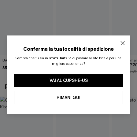
Conferma la tua località di spedizione
Sembra che tu sia in
stati Uniti
.
Vuoi passare al sito locale per una
Bikini rosa Fazed
Set bikini a righe da rivivere
Set bikini ma
migliore esperienza?
Office Energy
35,00 €
37,00 €
33,00 €
37,0
VAI AL CUPSHE-US
POTREBBE INTERESSARTI ANCHE
RIMANI QUI