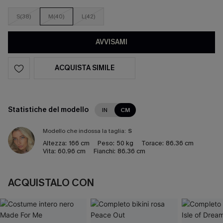
S(38)
M(40)
L(42)
AVVISAMI
ACQUISTA SIMILE
Statistiche del modello
IN
CM
Modello che indossa la taglia:
S
Altezza:
166 cm
Peso:
50 kg
Torace:
86.36 cm
Vita:
60.96 cm
Fianchi:
86.36 cm
ACQUISTALO CON