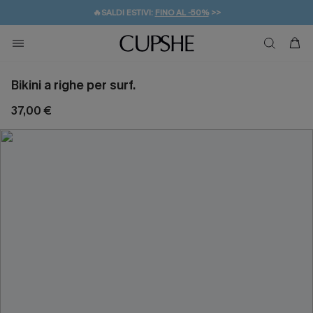
🔥SALDI ESTIVI:
FINO AL -50%
>>
💌REGALO PER I NUOVI: 20% DI SCONTO*
🚚SPEDIZIONE GRATUITA DA 49€
Bikini a righe per surf.
37,00 €