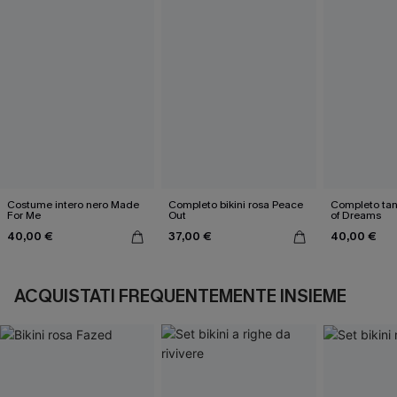
Costume intero nero Made
Completo bikini rosa Peace
Completo tank
For Me
Out
of Dreams
40,00 €
37,00 €
40,00 €
ACQUISTATI FREQUENTEMENTE INSIEME