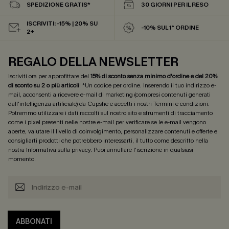
SPEDIZIONE GRATIS*
30 GIORNI PER IL RESO
ISCRIVITI: -15% | 20% SU
-10% SUL 1° ORDINE
2+
REGALO DELLA NEWSLETTER
Iscriviti ora per approfittare del
15% di sconto senza minimo d'ordine e del 20%
di sconto su 2 o più articoli
! *Un codice per ordine. Inserendo il tuo indirizzo e-
mail, acconsenti a ricevere e-mail di marketing (compresi contenuti generati
dall'intelligenza artificiale) da Cupshe e accetti i nostri
Termini e condizioni
.
Potremmo utilizzare i dati raccolti sul nostro sito e strumenti di tracciamento
come i pixel presenti nelle nostre e-mail per verificare se le e-mail vengono
aperte, valutare il livello di coinvolgimento, personalizzare contenuti e offerte e
consigliarti prodotti che potrebbero interessarti, il tutto come descritto nella
nostra
Informativa sulla privacy
. Puoi annullare l'iscrizione in qualsiasi
momento.
ABBONATI