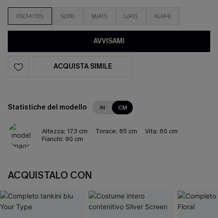
XS(34/36)
S(38)
M(40)
L(42)
XL(44)
AVVISAMI
ACQUISTA SIMILE
Statistiche del modello
IN
CM
Altezza:
173 cm
Torace:
85 cm
Vita:
60 cm
Fianchi:
90 cm
ACQUISTALO CON