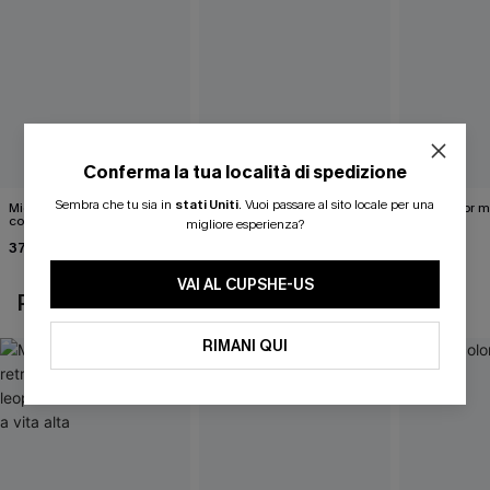
Conferma la tua località di spedizione
Sembra che tu sia in
stati Uniti
.
Vuoi passare al sito locale per una
Midkini incrociato sul retro
Completo bikini marrone
Bikini color 
con stampa leopardata
Under Your Skin
migliore esperienza?
40,00 €
classica e set a vita alta
37,00 €
40,00 €
VAI AL CUPSHE-US
POTREBBE INTERESSARTI ANCHE
RIMANI QUI