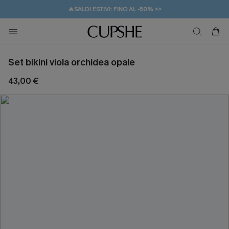
🔥SALDI ESTIVI:
FINO AL -50%
>>
💌REGALO PER I NUOVI: 20% DI SCONTO*
🚚SPEDIZIONE GRATUITA DA 49€
Set bikini viola orchidea opale
43,00 €