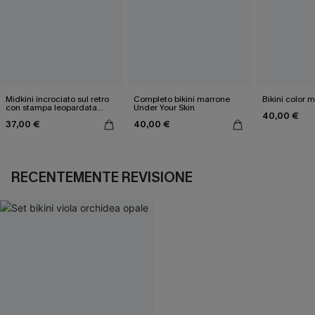
Midkini incrociato sul retro
Completo bikini marrone
Bikini color 
con stampa leopardata
Under Your Skin
40,00 €
classica e set a vita alta
37,00 €
40,00 €
RECENTEMENTE REVISIONE