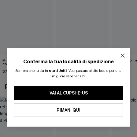
Midkini incrociato sul retro
Completo bikini marrone
Bikini color 
Conferma la tua località di spedizione
con stampa leopardata
Under Your Skin
40,00 €
classica e set a vita alta
Sembra che tu sia in
stati Uniti
.
Vuoi passare al sito locale per una
37,00 €
40,00 €
migliore esperienza?
POTREBBE INTERESSARTI ANCHE
VAI AL CUPSHE-US
RIMANI QUI