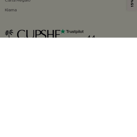
Carta Regalo
Klarna
4.4
SEGUICI SU
©2026 CUPSHE ITALIA
Informativa sulla privacy
|
Termini e condizioni
Gestione dei cookie