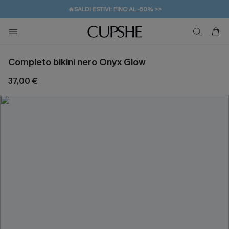
🔥SALDI ESTIVI:
FINO AL -50%
>>
💌REGALO PER I NUOVI: 20% DI SCONTO*
🚚SPEDIZIONE GRATUITA DA 49€
Completo bikini nero Onyx Glow
37,00 €