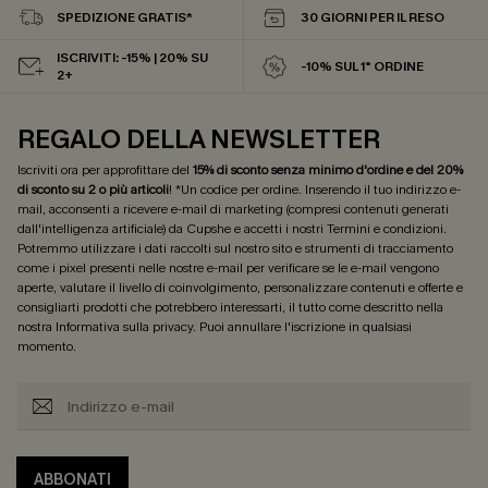
SPEDIZIONE GRATIS*
30 GIORNI PER IL RESO
ISCRIVITI: -15% | 20% SU
-10% SUL 1° ORDINE
2+
REGALO DELLA NEWSLETTER
Iscriviti ora per approfittare del
15% di sconto senza minimo d'ordine e del 20%
di sconto su 2 o più articoli
! *Un codice per ordine. Inserendo il tuo indirizzo e-
mail, acconsenti a ricevere e-mail di marketing (compresi contenuti generati
dall'intelligenza artificiale) da Cupshe e accetti i nostri
Termini e condizioni
.
Potremmo utilizzare i dati raccolti sul nostro sito e strumenti di tracciamento
come i pixel presenti nelle nostre e-mail per verificare se le e-mail vengono
aperte, valutare il livello di coinvolgimento, personalizzare contenuti e offerte e
consigliarti prodotti che potrebbero interessarti, il tutto come descritto nella
nostra
Informativa sulla privacy
. Puoi annullare l'iscrizione in qualsiasi
momento.
ABBONATI