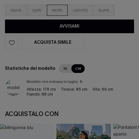
XS(34)
S(36)
M(38)
L(40/42)
XL(44)
AVVISAMI
ACQUISTA SIMILE
Statistiche del modello
IN
CM
Modello che indossa la taglia:
S
Altezza:
176 cm
Torace:
85 cm
Vita:
60 cm
Fianchi:
88 cm
ACQUISTALO CON