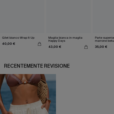
Gilet bianco Wrap It Up
Maglia bianca in maglia
Parte superio
Happy Days
marrone betu
40,00 €
43,00 €
35,00 €
RECENTEMENTE REVISIONE