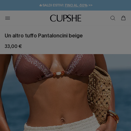
🔥SALDI ESTIVI:
FINO AL -50%
>>
💌REGALO PER I NUOVI: 20% DI SCONTO*
🚚SPEDIZIONE GRATUITA DA 49€
Un altro tuffo Pantaloncini beige
33,00 €