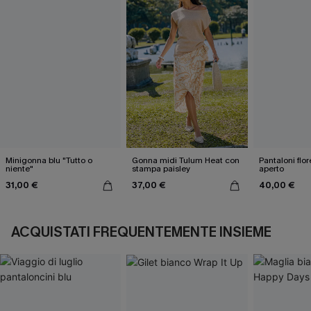
Minigonna blu "Tutto o
Gonna midi Tulum Heat con
Pantaloni flore
niente"
stampa paisley
aperto
31,00 €
37,00 €
40,00 €
ACQUISTATI FREQUENTEMENTE INSIEME