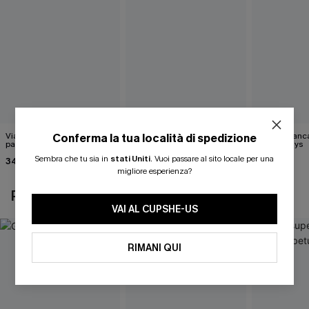
Viaggio di luglio
Gilet bianco Wrap It Up
Maglia bianc
Conferma la tua località di spedizione
pantaloncini blu
Happy Days
40,00 €
Sembra che tu sia in
stati Uniti
.
Vuoi passare al sito locale per una
34,00 €
43,00 €
migliore esperienza?
POTREBBE INTERESSARTI ANCHE
VAI AL CUPSHE-US
RIMANI QUI