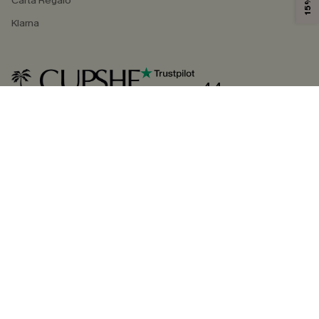
Carta Regalo
Klarna
4.4
SEGUICI SU
©2026 CUPSHE ITALIA
Informativa sulla privacy
|
Termini e condizioni
Gestione dei cookie