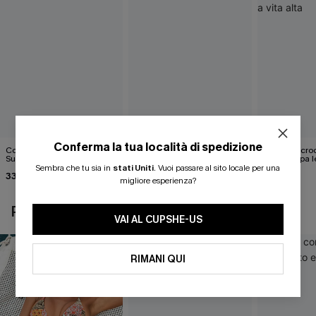
Conferma la tua località di spedizione
Completo bikini color block
Bikini marrone Coffee Date
Midkini incroc
Sunday Blues
con stampa l
40,00 €
classica e set
Sembra che tu sia in
stati Uniti
.
Vuoi passare al sito locale per una
33,00 €
37,00 €
migliore esperienza?
POTREBBE INTERESSARTI ANCHE
VAI AL CUPSHE-US
RIMANI QUI