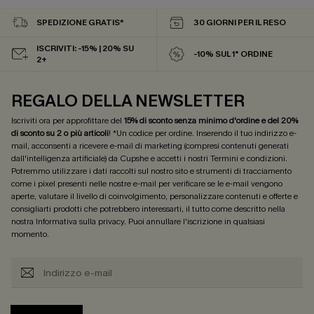
SPEDIZIONE GRATIS*
30 GIORNI PER IL RESO
ISCRIVITI: -15% | 20% SU
-10% SUL 1° ORDINE
2+
REGALO DELLA NEWSLETTER
Iscriviti ora per approfittare del
15% di sconto senza minimo d'ordine e del 20%
di sconto su 2 o più articoli
! *Un codice per ordine. Inserendo il tuo indirizzo e-
mail, acconsenti a ricevere e-mail di marketing (compresi contenuti generati
dall'intelligenza artificiale) da Cupshe e accetti i nostri
Termini e condizioni
.
Potremmo utilizzare i dati raccolti sul nostro sito e strumenti di tracciamento
come i pixel presenti nelle nostre e-mail per verificare se le e-mail vengono
aperte, valutare il livello di coinvolgimento, personalizzare contenuti e offerte e
consigliarti prodotti che potrebbero interessarti, il tutto come descritto nella
nostra
Informativa sulla privacy
. Puoi annullare l'iscrizione in qualsiasi
momento.