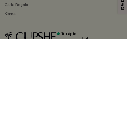
Carta Regalo
Klarna
4.4
SEGUICI SU
©2026 CUPSHE ITALIA
Informativa sulla privacy
|
Termini e condizioni
Gestione dei cookie