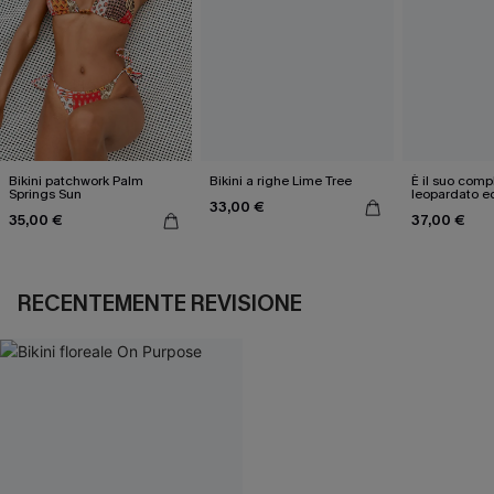
Bikini patchwork Palm
Bikini a righe Lime Tree
È il suo compl
Springs Sun
leopardato e
33,00 €
35,00 €
37,00 €
RECENTEMENTE REVISIONE