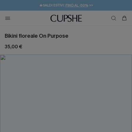
🔥SALDI ESTIVI:
FINO AL -50%
>>
💌REGALO PER I NUOVI: 20% DI SCONTO*
🚚SPEDIZIONE GRATUITA DA 49€
Bikini floreale On Purpose
35,00 €