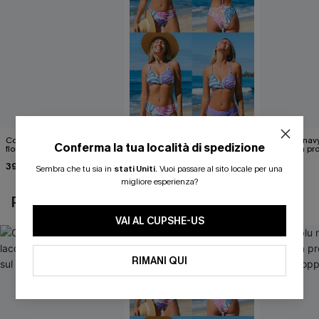
Costume intero con lacci
Set di top bikini tropicale
Abito blu nav
Conferma la tua località di spedizione
floreali svolazzanti sul retro
reversibile e pantaloni a vita
scollatura pr
media
cintura doppi
39,00 €
40,00 €
24,90 €
Sembra che tu sia in
stati Uniti
.
Vuoi passare al sito locale per una
migliore esperienza?
POTREBBE INTERESSARTI ANCHE
VAI AL CUPSHE-US
RIMANI QUI