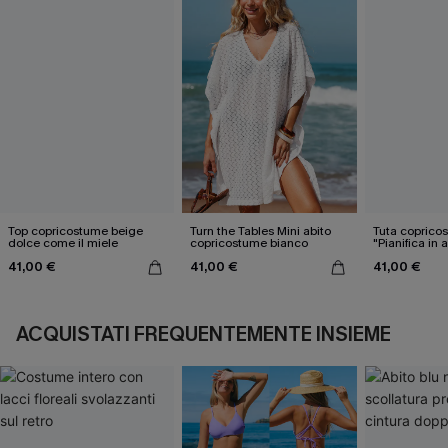
Top copricostume beige
Turn the Tables Mini abito
Tuta coprico
dolce come il miele
copricostume bianco
"Pianifica in 
41,00 €
41,00 €
41,00 €
ACQUISTATI FREQUENTEMENTE INSIEME