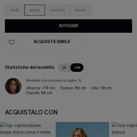
S(36)
M(38)
L(40/42)
XL(44)
AVVISAMI
ACQUISTA SIMILE
Statistiche del modello
IN
CM
Modello che indossa la taglia:
S
Altezza:
178 cm
Torace:
86 cm
Vita:
58 cm
Fianchi:
88 cm
ACQUISTALO CON