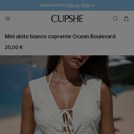
🔥SALDI ESTIVI:
FINO AL -50%
>>
💌REGALO PER I NUOVI: 20% DI SCONTO*
🚚SPEDIZIONE GRATUITA DA 49€
Mini abito bianco coprente Ocean Boulevard
25,00 €