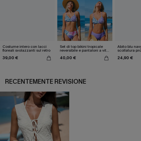
Costume intero con lacci
Set di top bikini tropicale
Abito blu nav
floreali svolazzanti sul retro
reversibile e pantaloni a vita
scollatura pr
media
cintura doppi
39,00 €
40,00 €
24,90 €
RECENTEMENTE REVISIONE