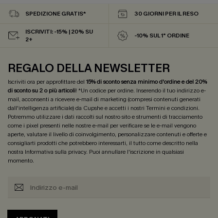
SPEDIZIONE GRATIS*
30 GIORNI PER IL RESO
ISCRIVITI: -15% | 20% SU
-10% SUL 1° ORDINE
2+
REGALO DELLA NEWSLETTER
Iscriviti ora per approfittare del
15% di sconto senza minimo d'ordine e del 20%
di sconto su 2 o più articoli
! *Un codice per ordine. Inserendo il tuo indirizzo e-
mail, acconsenti a ricevere e-mail di marketing (compresi contenuti generati
dall'intelligenza artificiale) da Cupshe e accetti i nostri
Termini e condizioni
.
Potremmo utilizzare i dati raccolti sul nostro sito e strumenti di tracciamento
come i pixel presenti nelle nostre e-mail per verificare se le e-mail vengono
aperte, valutare il livello di coinvolgimento, personalizzare contenuti e offerte e
consigliarti prodotti che potrebbero interessarti, il tutto come descritto nella
nostra
Informativa sulla privacy
. Puoi annullare l'iscrizione in qualsiasi
momento.