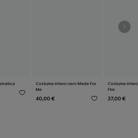
elvatica
Costume intero nero Made For
Costume intero
Me
Fire
40,00 €
37,00 €