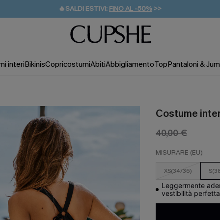
🔥SALDI ESTIVI:
FINO AL -50%
>>
💌REGALO PER I NUOVI: 20% DI SCONTO*
🚚SPEDIZIONE GRATUITA DA 49€
i interi
Bikinis
Copricostumi
Abiti
Abbigliamento
Top
Pantaloni & Jum
Costume intero
40,00 €
MISURARE (EU)
XS(34/36)
S(3
Leggermente aderen
vestibilità perfett