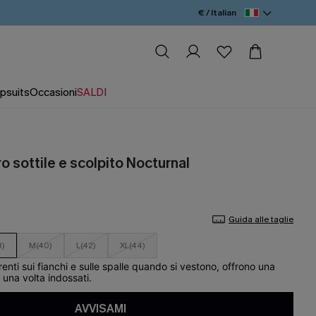
€ / Italian
psuits
Occasioni
SALDI
 sottile e scolpito Nocturnal
Guida alle taglie
8)
M(40)
L(42)
XL(44)
ti sui fianchi e sulle spalle quando si vestono, offrono una
a una volta indossati.
AVVISAMI