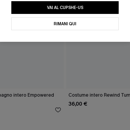
VAI AL CUPSHE-US
RIMANI QUI
bagno intero Empowered
Costume intero Rewind Tu
36,00 €