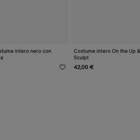
stume intero nero con
Costume intero On the Up &
ia
Sculpt
42,00 €