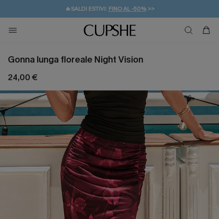
🔥SALDI ESTIVI:
FINO AL -50%
>>
💌REGALO PER I NUOVI: 20% DI SCONTO*
🚚SPEDIZIONE GRATUITA DA 49€
Gonna lunga floreale Night Vision
24,00 €