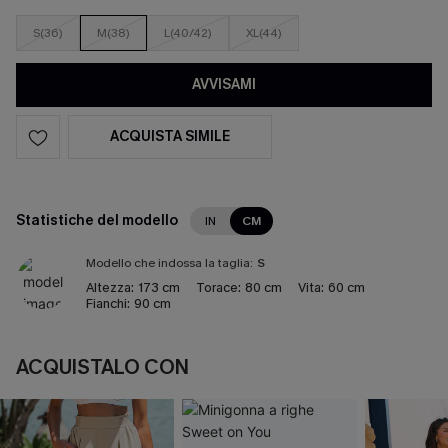
S(36)
M(38)
L(40/42)
XL(44)
AVVISAMI
ACQUISTA SIMILE
Statistiche del modello
IN
CM
Modello che indossa la taglia:
S
Altezza:
173 cm
Torace:
80 cm
Vita:
60 cm
Fianchi:
90 cm
ACQUISTALO CON