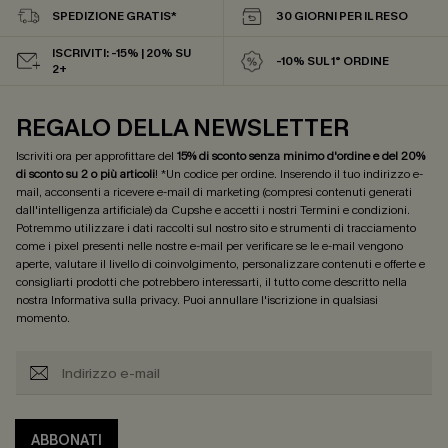
SPEDIZIONE GRATIS*
30 GIORNI PER IL RESO
ISCRIVITI: -15% | 20% SU
-10% SUL 1° ORDINE
2+
REGALO DELLA NEWSLETTER
Iscriviti ora per approfittare del
15% di sconto senza minimo d'ordine e del 20%
di sconto su 2 o più articoli
! *Un codice per ordine. Inserendo il tuo indirizzo e-
mail, acconsenti a ricevere e-mail di marketing (compresi contenuti generati
dall'intelligenza artificiale) da Cupshe e accetti i nostri
Termini e condizioni
.
Potremmo utilizzare i dati raccolti sul nostro sito e strumenti di tracciamento
come i pixel presenti nelle nostre e-mail per verificare se le e-mail vengono
aperte, valutare il livello di coinvolgimento, personalizzare contenuti e offerte e
consigliarti prodotti che potrebbero interessarti, il tutto come descritto nella
nostra
Informativa sulla privacy
. Puoi annullare l'iscrizione in qualsiasi
momento.
ABBONATI