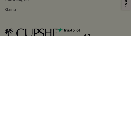
Carta Regalo
Klarna
4.3
SEGUICI SU
©2026 CUPSHE ITALIA
Informativa sulla privacy
|
Termini e condizioni
Gestione dei cookie