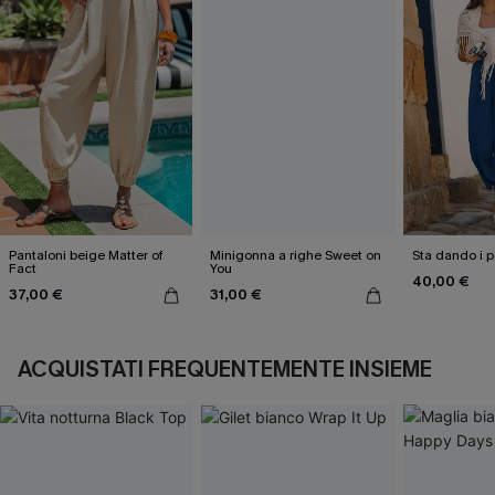
Pantaloni beige Matter of
Minigonna a righe Sweet on
Sta dando i p
Fact
You
40,00 €
37,00 €
31,00 €
ACQUISTATI FREQUENTEMENTE INSIEME