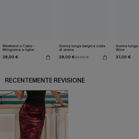
Weekend a Cabo -
Gonna lunga beige a coda
Gonna lunga 
Minigonna a righe
di sirena
Wine
28,00 €
28,00 €
37,00 €
33,00 €
RECENTEMENTE REVISIONE