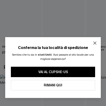
Vita notturna Black Top
Gilet bianco Wrap It Up
Maglia bianc
Conferma la tua località di spedizione
Happy Days
27,00 €
40,00 €
Sembra che tu sia in
stati Uniti
.
Vuoi passare al sito locale per una
43,00 €
migliore esperienza?
POTREBBE INTERESSARTI ANCHE
VAI AL CUPSHE-US
RIMANI QUI