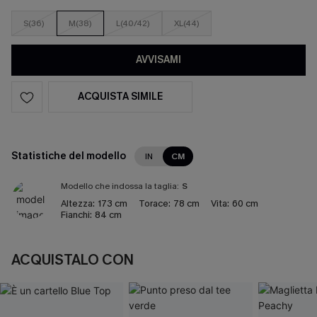
S(36)
M(38)
L(40/42)
XL(44)
AVVISAMI
ACQUISTA SIMILE
Statistiche del modello
IN
CM
Modello che indossa la taglia:
S
Altezza:
173 cm
Torace:
78 cm
Vita:
60 cm
Fianchi:
84 cm
ACQUISTALO CON