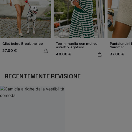
Gilet beige Break the Ice
Top in maglia con motivo
Pantaloncini 
astratto Sightsee
Summer
37,00 €
40,00 €
37,00 €
RECENTEMENTE REVISIONE