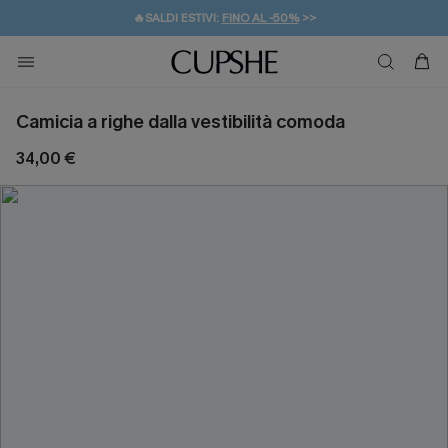
🔥SALDI ESTIVI:
FINO AL -50%
>>
💌REGALO PER I NUOVI: 20% DI SCONTO*
🚚SPEDIZIONE GRATUITA DA 49€
Camicia a righe dalla vestibilità comoda
34,00 €