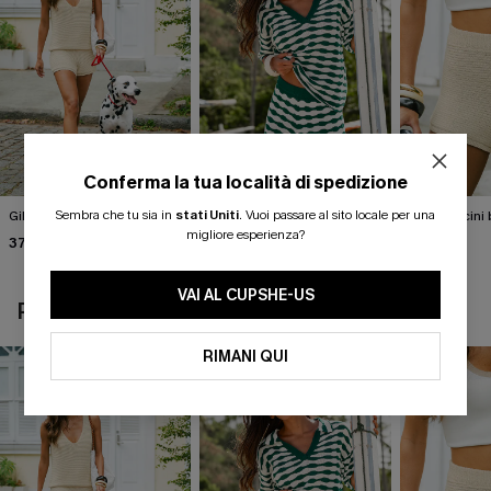
Conferma la tua località di spedizione
Sembra che tu sia in
stati Uniti
.
Vuoi passare al sito locale per una
Gilet beige Break the Ice
Top in maglia con motivo
Pantaloncini 
astratto Sightsee
Summer
migliore esperienza?
37,00 €
40,00 €
37,00 €
VAI AL CUPSHE-US
POTREBBE INTERESSARTI ANCHE
RIMANI QUI