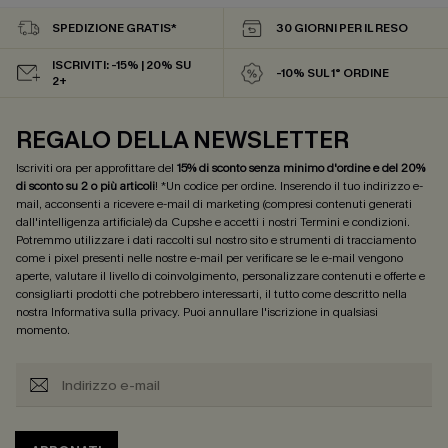
SPEDIZIONE GRATIS*
30 GIORNI PER IL RESO
ISCRIVITI: -15% | 20% SU
-10% SUL 1° ORDINE
2+
REGALO DELLA NEWSLETTER
Iscriviti ora per approfittare del
15% di sconto senza minimo d'ordine e del 20%
di sconto su 2 o più articoli
! *Un codice per ordine. Inserendo il tuo indirizzo e-
mail, acconsenti a ricevere e-mail di marketing (compresi contenuti generati
dall'intelligenza artificiale) da Cupshe e accetti i nostri
Termini e condizioni
.
Potremmo utilizzare i dati raccolti sul nostro sito e strumenti di tracciamento
come i pixel presenti nelle nostre e-mail per verificare se le e-mail vengono
aperte, valutare il livello di coinvolgimento, personalizzare contenuti e offerte e
consigliarti prodotti che potrebbero interessarti, il tutto come descritto nella
nostra
Informativa sulla privacy
. Puoi annullare l'iscrizione in qualsiasi
momento.