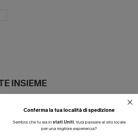
ISCRIVITI PE
E INSIEME
15% DI SCONTO SENZA
20% DI SCONTO SU 2 
Conferma la tua località di spedizione
Sembra che tu sia in
stati Uniti
.
Vuoi passare al sito locale
per una migliore esperienza?