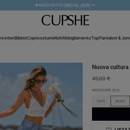
🔥SALDI ESTIVI:
FINO AL -50%
>>
💌REGALO PER I NUOVI: 20% DI SCONTO*
🚚SPEDIZIONE GRATUITA DA 49€
i interi
Bikinis
Copricostumi
Abiti
Abbigliamento
Top
Pantaloni & Jum
Nuova cultura
45,00 €
MISURARE (EU)
S(36)
M(38)
LISTA 