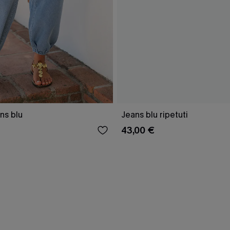
ans blu
Jeans blu ripetuti
43,00 €