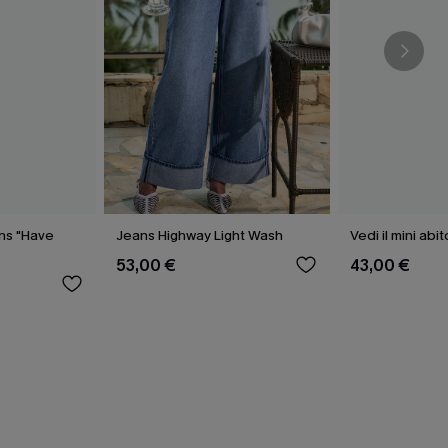
ans "Have
Jeans Highway Light Wash
Vedi il mini abi
53,00 €
43,00 €