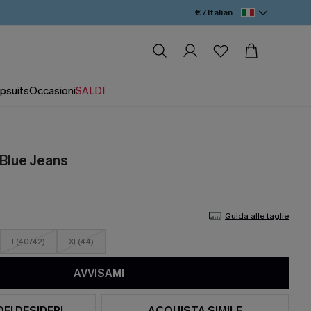
€ / Italian
psuits
Occasioni
SALDI
 Blue Jeans
Guida alle taglie
L(40/42)
XL(44)
AVVISAMI
DEI DESIDERI
ACQUISTA SIMILE