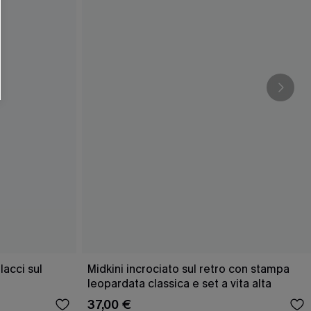
O SCONT
ere e-mail di marketing (compresi contenuti
ti i nostri
Termini e condizioni
. Potremmo
 di tracciamento come i pixel presenti nelle
rte, valutare il livello di coinvolgimento,
dotti che potrebbero interessarti, il tutto
y
. Puoi annullare l'iscrizione in qualsiasi
acci sul
Midkini incrociato sul retro con stampa
leopardata classica e set a vita alta
37,00 €