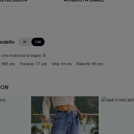
modello
IN
CM
che indossa la taglia:
S
:
165 cm
Torace:
77 cm
Vita:
61 cm
Fianchi:
81 cm
CON