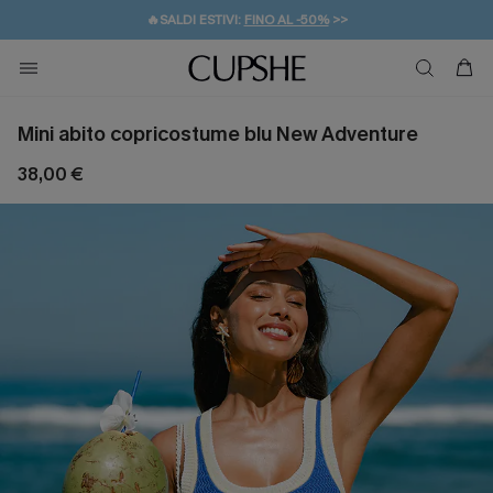
🔥SALDI ESTIVI:
FINO AL -50%
>>
💌REGALO PER I NUOVI: 20% DI SCONTO*
🚚SPEDIZIONE GRATUITA DA 49€
Mini abito copricostume blu New Adventure
38,00 €