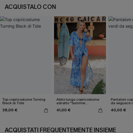
ACQUISTALO CON
Top copricostume Turning
Abito lungo copricostume
Pantaloni cop
Black di Tide
astratto "Summer
da seguace d
Nostalgia"
38,00 €
41,00 €
40,00 €
ACQUISTATI FREQUENTEMENTE INSIEME