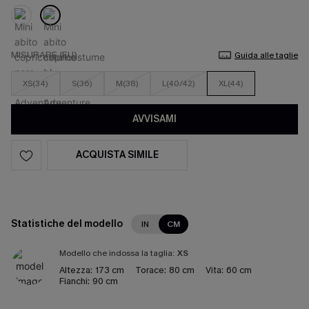
MISURARE (EU)
Guida alle taglie
XS(34)
S(36)
M(38)
L(40/42)
XL(44)
AVVISAMI
ACQUISTA SIMILE
Statistiche del modello
IN
CM
Modello che indossa la taglia:
XS
Altezza:
173 cm
Torace:
80 cm
Vita:
60 cm
Fianchi:
90 cm