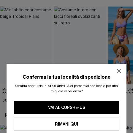
Conferma la tua località di spedizione
Sembra che tu sia in
stati Uniti
.
Vuoi passare al sito locale per una
Mini abito copricostume
Costume intero con lacci
Set di top bik
migliore esperienza?
beige Tropical Plans
floreali svolazzanti sul retro
reversibile e 
media
30,00 €
39,00 €
40,00 €
35,00 €
VAI AL CUPSHE-US
POTREBBE INTERESSARTI ANCHE
RIMANI QUI