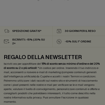
SPEDIZIONE GRATIS*
30 GIORNI PER IL RESO
ISCRIVITI: -15% | 20% SU
-10% SUL 1° ORDINE
2+
REGALO DELLA NEWSLETTER
Iscriviti ora per approfittare del
15% di sconto senza minimo d'ordine e del 20%
di sconto su 2 o più articoli
! *Un codice per ordine. Inserendo il tuo indirizzo e-
mail, acconsenti a ricevere e-mail di marketing (compresi contenuti generati
dall'intelligenza artificiale) da Cupshe e accetti i nostri
Termini e condizioni
.
Potremmo utilizzare i dati raccolti sul nostro sito e strumenti di tracciamento
come i pixel presenti nelle nostre e-mail per verificare se le e-mail vengono
aperte, valutare il livello di coinvolgimento, personalizzare contenuti e offerte e
consigliarti prodotti che potrebbero interessarti, il tutto come descritto nella
nostra
Informativa sulla privacy
. Puoi annullare l'iscrizione in qualsiasi
momento.