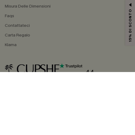
Misura Delle Dimensioni
15% DI SCONTO
Faqs
Contattateci
Carta Regalo
Klarna
4.4
SEGUICI SU
©2026 CUPSHE ITALIA