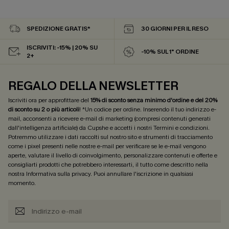
SPEDIZIONE GRATIS*
30 GIORNI PER IL RESO
ISCRIVITI: -15% | 20% SU
-10% SUL 1° ORDINE
2+
REGALO DELLA NEWSLETTER
Iscriviti ora per approfittare del
15% di sconto senza minimo d'ordine e del 20%
di sconto su 2 o più articoli
! *Un codice per ordine. Inserendo il tuo indirizzo e-
mail, acconsenti a ricevere e-mail di marketing (compresi contenuti generati
dall'intelligenza artificiale) da Cupshe e accetti i nostri
Termini e condizioni
.
Potremmo utilizzare i dati raccolti sul nostro sito e strumenti di tracciamento
come i pixel presenti nelle nostre e-mail per verificare se le e-mail vengono
aperte, valutare il livello di coinvolgimento, personalizzare contenuti e offerte e
consigliarti prodotti che potrebbero interessarti, il tutto come descritto nella
nostra
Informativa sulla privacy
. Puoi annullare l'iscrizione in qualsiasi
momento.