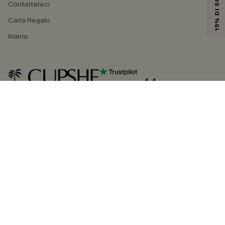
15% DI SCONTO
Contattateci
Carta Regalo
Klarna
4.4
SEGUICI SU
©2026 CUPSHE ITALIA
Informativa sulla privacy
|
Termini e condizioni
Gestione dei cookie