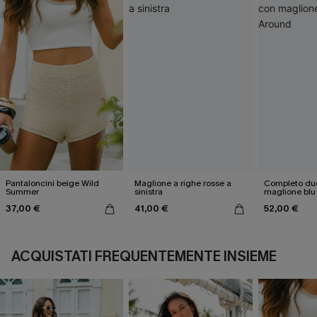
Pantaloncini beige Wild
Maglione a righe rosse a
Completo du
Summer
sinistra
maglione bl
37,00 €
41,00 €
52,00 €
ACQUISTATI FREQUENTEMENTE INSIEME