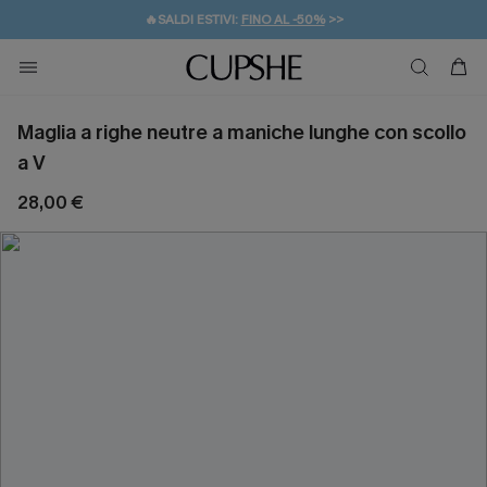
🔥SALDI ESTIVI:
FINO AL -50%
>>
💌REGALO PER I NUOVI: 20% DI SCONTO*
🚚SPEDIZIONE GRATUITA DA 49€
Maglia a righe neutre a maniche lunghe con scollo
a V
28,00 €