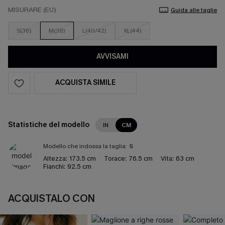
MISURARE (EU)
Guida alle taglie
S(36)
M(38)
L(40/42)
XL(44)
AVVISAMI
ACQUISTA SIMILE
Statistiche del modello
IN
CM
Modello che indossa la taglia:
S
Altezza:
173.5 cm
Torace:
76.5 cm
Vita:
63 cm
Fianchi:
92.5 cm
ACQUISTALO CON