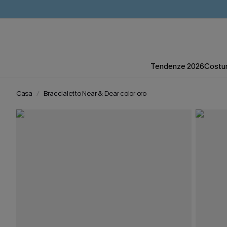
Tendenze 2026
Costum
Casa
Braccialetto Near & Dear color oro