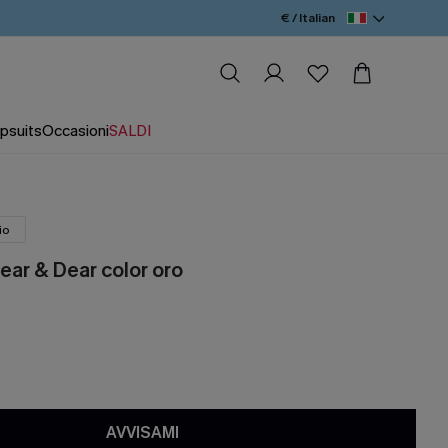
€ / Italian
psuits
Occasioni
SALDI
io
ear & Dear color oro
AVVISAMI