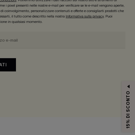
 condizioni
. Potremmo utilizzare i dati raccolti sul nostro sito e strumenti di
e i pixel presenti nelle nostre e-mail per verificare se le e-mail vengono aperte,
lo di coinvolgimento, personalizzare contenuti e offerte e consigliarti prodotti che
ssarti, il tutto come descritto nella nostra
Informativa sulla privacy
. Puoi
izione in qualsiasi momento.
ATI
15% DI SCONTO