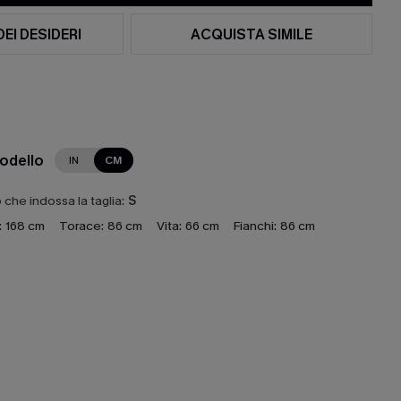
DEI DESIDERI
ACQUISTA SIMILE
modello
IN
CM
che indossa la taglia:
S
:
168 cm
Torace:
86 cm
Vita:
66 cm
Fianchi:
86 cm