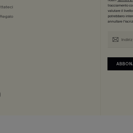
nostri
Termini e
tracciamento com
ttateci
valutare il livel
 Regalo
potrebbero intere
annullare l'iscr
a
ABBON