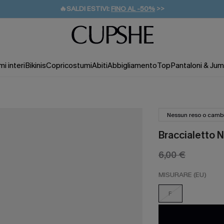
🔥SALDI ESTIVI:
FINO AL -50%
>>
💌REGALO PER I NUOVI: 20% DI SCONTO*
🚚SPEDIZIONE GRATUITA DA 49€
i interi
Bikinis
Copricostumi
Abiti
Abbigliamento
Top
Pantaloni & Jum
Nessun reso o camb
Braccialetto N
6,00 €
MISURARE (EU)
F