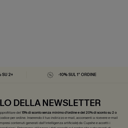
% SU 2+
-10% SUL 1° ORDINE
LO DELLA NEWSLETTER
 approfittare del
15% di sconto senza minimo d'ordine e del 20% di sconto su 2 o
 codice per ordine. Inserendo il tuo indirizzo e-mail, acconsenti a ricevere e-mail
mpresi contenuti generati dall'intelligenza artificiale) da Cupshe e accetti i