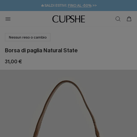
🔥SALDI ESTIVI:
FINO AL -50%
>>
💌REGALO PER I NUOVI: 20% DI SCONTO*
🚚SPEDIZIONE GRATUITA DA 49€
Nessun reso o cambio
Borsa di paglia Natural State
31,00 €