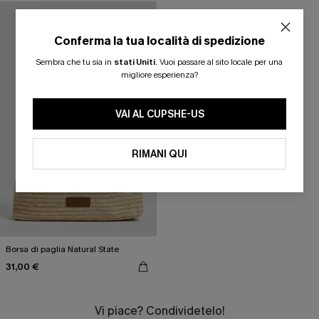
Conferma la tua località di spedizione
Sembra che tu sia in
stati Uniti
.
Vuoi passare al sito locale per una
migliore esperienza?
VAI AL CUPSHE-US
RIMANI QUI
Borsa di paglia Natural State
31,00 €
Vi piace? Condividetelo!