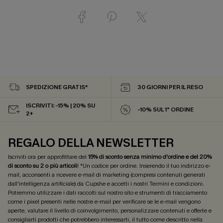
SPEDIZIONE GRATIS*
30 GIORNI PER IL RESO
ISCRIVITI: -15% | 20% SU
-10% SUL 1° ORDINE
2+
REGALO DELLA NEWSLETTER
Iscriviti ora per approfittare del
15% di sconto senza minimo d'ordine e del 20%
di sconto su 2 o più articoli
! *Un codice per ordine. Inserendo il tuo indirizzo e-
mail, acconsenti a ricevere e-mail di marketing (compresi contenuti generati
dall'intelligenza artificiale) da Cupshe e accetti i nostri
Termini e condizioni
.
Potremmo utilizzare i dati raccolti sul nostro sito e strumenti di tracciamento
come i pixel presenti nelle nostre e-mail per verificare se le e-mail vengono
aperte, valutare il livello di coinvolgimento, personalizzare contenuti e offerte e
consigliarti prodotti che potrebbero interessarti, il tutto come descritto nella