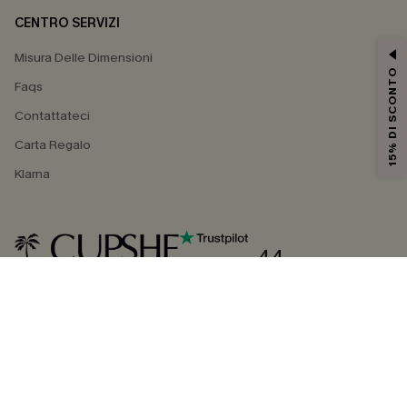
CENTRO SERVIZI
Misura Delle Dimensioni
15% DI SCONTO
Faqs
Contattateci
Carta Regalo
Klarna
4.4
SEGUICI SU