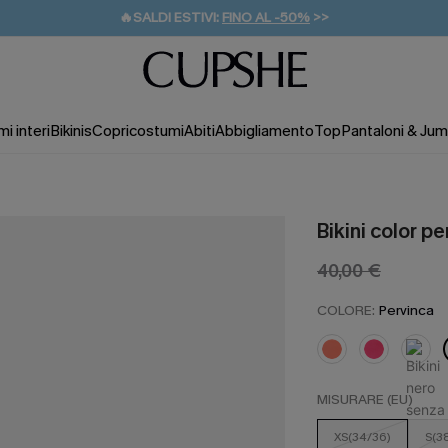
🔥SALDI ESTIVI:
FINO AL -50%
>>
💌REGALO PER I NUOVI: 20% DI SCONTO*
🚚SPEDIZIONE GRATUITA DA 49€
i interi
Bikinis
Copricostumi
Abiti
Abbigliamento
Top
Pantaloni & Jum
Bikini color pe
40,00 €
COLORE:
Pervinca
MISURARE (EU)
XS(34/36)
S(3