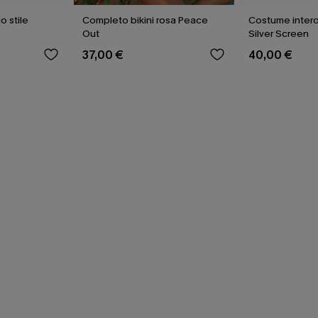
lo stile
Completo bikini rosa Peace
Costume intero
Out
Silver Screen
37,00 €
40,00 €