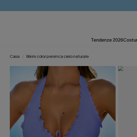
Tendenze 2026
Costum
Casa
Bikini color pervinca cielo naturale