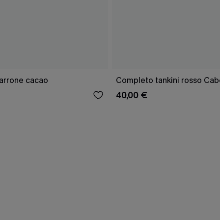
marrone cacao
Completo tankini rosso Cab
40,00 €