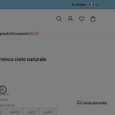
€ / Italian
psuits
Occasioni
SALDI
rvinca cielo naturale
Guida alle taglie
8)
M(40)
L(42)
XL(44)