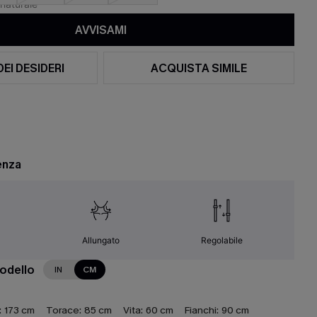
AVVISAMI
DEI DESIDERI
ACQUISTA SIMILE
enza
Allungato
Regolabile
modello
IN
CM
:
173 cm
Torace:
85 cm
Vita:
60 cm
Fianchi:
90 cm