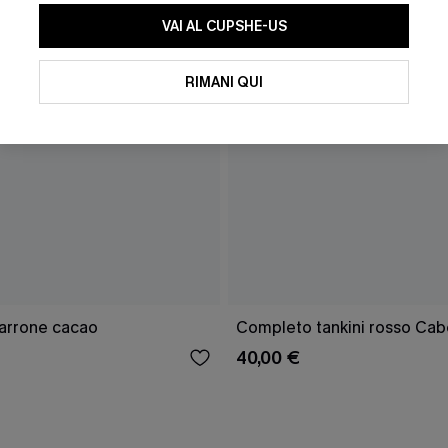
VAI AL CUPSHE-US
RIMANI QUI
marrone cacao
Completo tankini rosso Cab
40,00 €