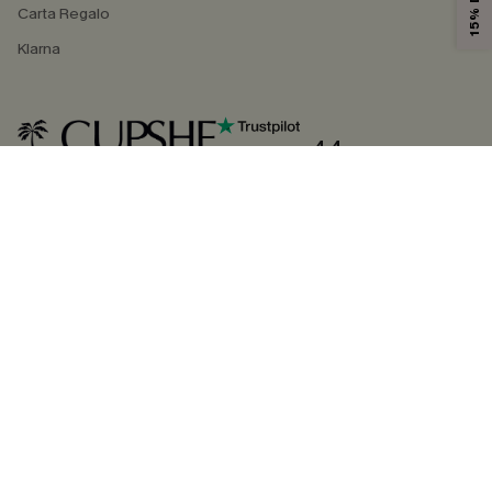
Carta Regalo
Klarna
4.4
SEGUICI SU
©2026 CUPSHE ITALIA
Informativa sulla privacy
|
Termini e condizioni
Gestione dei cookie