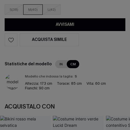
S(38)
M(40)
L(42)
AVVISAMI
ACQUISTA SIMILE
Statistiche del modello
IN
CM
Modello che indossa la taglia:
S
Altezza:
173 cm
Torace:
85 cm
Vita:
60 cm
Fianchi:
90 cm
ACQUISTALO CON