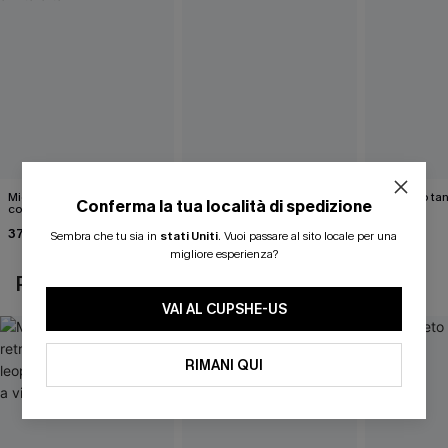
Midkini incrociato sul retro
Bikini color marrone cacao
Completo tan
Conferma la tua località di spedizione
con stampa leopardata
Cabernet
40,00 €
classica e set a vita alta
37,00 €
40,00 €
Sembra che tu sia in
stati Uniti
.
Vuoi passare al sito locale per una
migliore esperienza?
POTREBBE INTERESSARTI ANCHE
VAI AL CUPSHE-US
RIMANI QUI