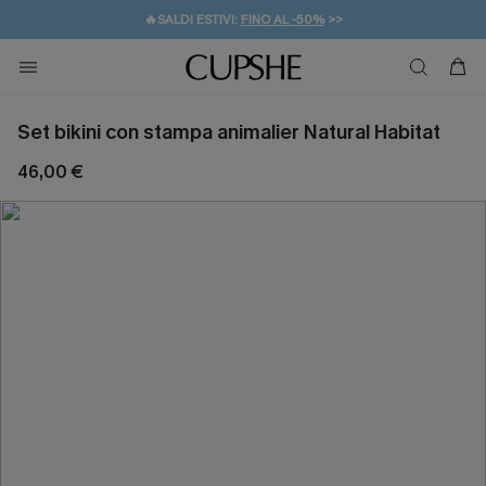
🔥SALDI ESTIVI:
FINO AL -50%
>>
💌REGALO PER I NUOVI: 20% DI SCONTO*
🚚SPEDIZIONE GRATUITA DA 49€
Set bikini con stampa animalier Natural Habitat
46,00 €