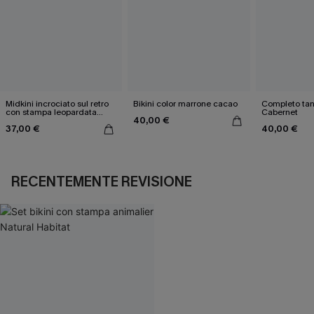
Midkini incrociato sul retro
Bikini color marrone cacao
Completo tan
con stampa leopardata
Cabernet
40,00 €
classica e set a vita alta
37,00 €
40,00 €
RECENTEMENTE REVISIONE