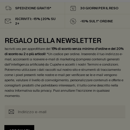
SPEDIZIONE GRATIS*
30 GIORNI PER IL RESO
ISCRIVITI: -15% | 20% SU
-10% SUL 1° ORDINE
2+
REGALO DELLA NEWSLETTER
Iscriviti ora per approfittare del
15% di sconto senza minimo d'ordine e del 20%
di sconto su 2 o più articoli
! *Un codice per ordine. Inserendo il tuo indirizzo e-
mail, acconsenti a ricevere e-mail di marketing (compresi contenuti generati
dall'intelligenza artificiale) da Cupshe e accetti i nostri
Termini e condizioni
.
Potremmo utilizzare i dati raccolti sul nostro sito e strumenti di tracciamento
come i pixel presenti nelle nostre e-mail per verificare se le e-mail vengono
aperte, valutare il livello di coinvolgimento, personalizzare contenuti e offerte e
consigliarti prodotti che potrebbero interessarti, il tutto come descritto nella
nostra
Informativa sulla privacy
. Puoi annullare l'iscrizione in qualsiasi
momento.