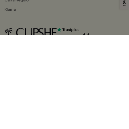
Carta Regalo
Klarna
4.4
SEGUICI SU
©2026 CUPSHE ITALIA
Informativa sulla privacy
|
Termini e condizioni
Gestione dei cookie