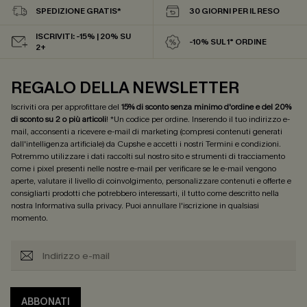
SPEDIZIONE GRATIS*
30 GIORNI PER IL RESO
ISCRIVITI: -15% | 20% SU
-10% SUL 1° ORDINE
2+
REGALO DELLA NEWSLETTER
Iscriviti ora per approfittare del
15% di sconto senza minimo d'ordine e del 20%
di sconto su 2 o più articoli
! *Un codice per ordine. Inserendo il tuo indirizzo e-
mail, acconsenti a ricevere e-mail di marketing (compresi contenuti generati
dall'intelligenza artificiale) da Cupshe e accetti i nostri
Termini e condizioni
.
Potremmo utilizzare i dati raccolti sul nostro sito e strumenti di tracciamento
come i pixel presenti nelle nostre e-mail per verificare se le e-mail vengono
aperte, valutare il livello di coinvolgimento, personalizzare contenuti e offerte e
consigliarti prodotti che potrebbero interessarti, il tutto come descritto nella
nostra
Informativa sulla privacy
. Puoi annullare l'iscrizione in qualsiasi
momento.
ABBONATI