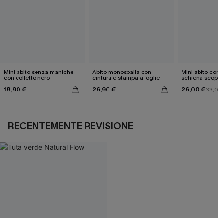
Mini abito senza maniche
Abito monospalla con
Mini abito con
con colletto nero
cintura e stampa a foglie
schiena scop
18,90 €
26,90 €
26,00 €
33,
RECENTEMENTE REVISIONE