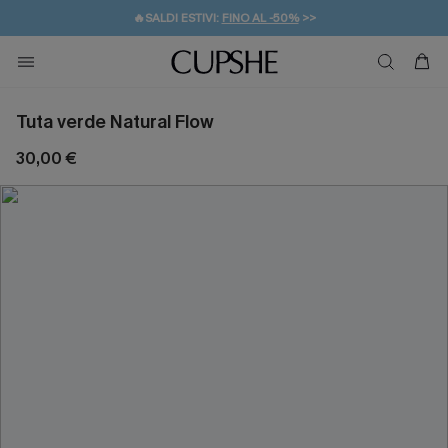
🔥SALDI ESTIVI:
FINO AL -50%
>>
💌REGALO PER I NUOVI: 20% DI SCONTO*
🚚SPEDIZIONE GRATUITA DA 49€
Tuta verde Natural Flow
30,00 €