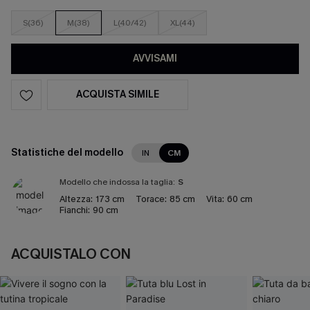
S(36)
M(38)
L(40/42)
XL(44)
AVVISAMI
ACQUISTA SIMILE
Statistiche del modello
IN
CM
Modello che indossa la taglia:
S
Altezza:
173 cm
Torace:
85 cm
Vita:
60 cm
Fianchi:
90 cm
ACQUISTALO CON