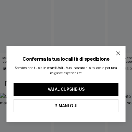
Mini abito senza maniche
Abito monospalla con
Mini abito con
Conferma la tua località di spedizione
con colletto nero
cintura e stampa a foglie
schiena scop
Sembra che tu sia in
stati Uniti
.
Vuoi passare al sito locale per una
18,90 €
26,90 €
26,00 €
33,
migliore esperienza?
POTREBBE INTERESSARTI ANCHE
VAI AL CUPSHE-US
RIMANI QUI