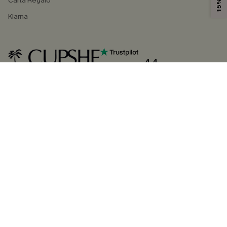
Carta Regalo
Klarna
4.4
SEGUICI SU
©2026 CUPSHE ITALIA
Informativa sulla privacy
|
Termini e condizioni
Gestione dei cookie