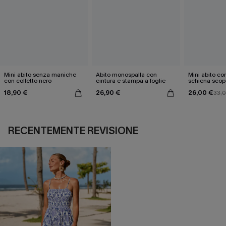
Mini abito senza maniche
Abito monospalla con
Mini abito con
con colletto nero
cintura e stampa a foglie
schiena scop
18,90 €
26,90 €
26,00 €
33,
RECENTEMENTE REVISIONE