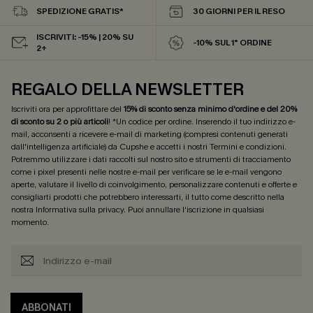
SPEDIZIONE GRATIS*
30 GIORNI PER IL RESO
ISCRIVITI: -15% | 20% SU
-10% SUL 1° ORDINE
2+
REGALO DELLA NEWSLETTER
Iscriviti ora per approfittare del
15% di sconto senza minimo d'ordine e del 20%
di sconto su 2 o più articoli
! *Un codice per ordine. Inserendo il tuo indirizzo e-
mail, acconsenti a ricevere e-mail di marketing (compresi contenuti generati
dall'intelligenza artificiale) da Cupshe e accetti i nostri
Termini e condizioni
.
Potremmo utilizzare i dati raccolti sul nostro sito e strumenti di tracciamento
come i pixel presenti nelle nostre e-mail per verificare se le e-mail vengono
aperte, valutare il livello di coinvolgimento, personalizzare contenuti e offerte e
consigliarti prodotti che potrebbero interessarti, il tutto come descritto nella
nostra
Informativa sulla privacy
. Puoi annullare l'iscrizione in qualsiasi
momento.
ABBONATI