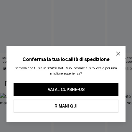
Mini abito senza maniche
Abito monospalla con
Mini abito con
Conferma la tua località di spedizione
con colletto nero
cintura e stampa a foglie
schiena scop
Sembra che tu sia in
stati Uniti
.
Vuoi passare al sito locale per una
18,90 €
26,90 €
26,00 €
33,
migliore esperienza?
POTREBBE INTERESSARTI ANCHE
VAI AL CUPSHE-US
RIMANI QUI