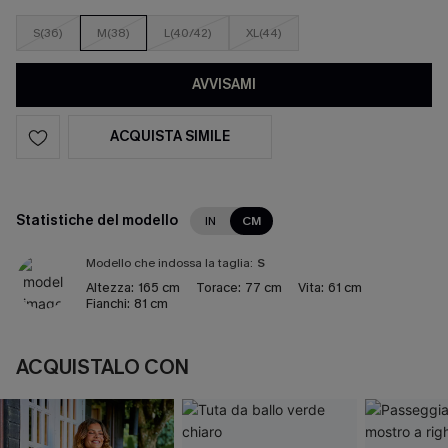
S(36)
M(38)
L(40/42)
XL(44)
AVVISAMI
ACQUISTA SIMILE
Statistiche del modello
IN
CM
Modello che indossa la taglia:
S
Altezza:
165 cm
Torace:
77 cm
Vita:
61 cm
Fianchi:
81 cm
ACQUISTALO CON