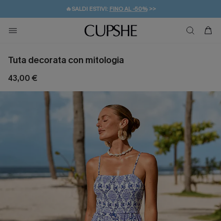
🔥SALDI ESTIVI:
FINO AL -50%
>>
💌REGALO PER I NUOVI: 20% DI SCONTO*
🚚SPEDIZIONE GRATUITA DA 49€
Tuta decorata con mitologia
43,00 €