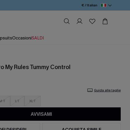
€ / Italian
psuits
Occasioni
SALDI
ro My Rules Tummy Control
Guida alle taglie
M-T
L-T
XL-T
AVVISAMI
DEI DESIDERI
ACQUISTA SIMILE