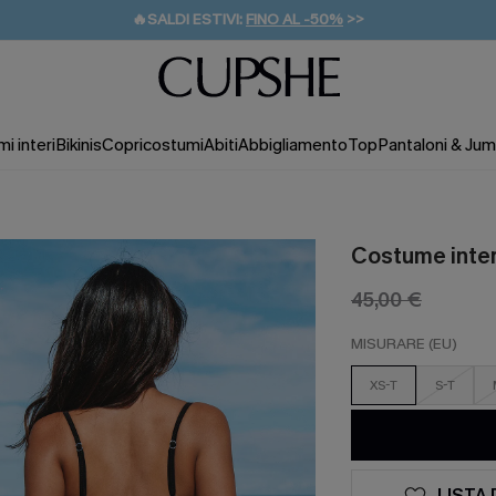
🔥SALDI ESTIVI:
FINO AL -50%
>>
💌REGALO PER I NUOVI: 20% DI SCONTO*
🚚SPEDIZIONE GRATUITA DA 49€
i interi
Bikinis
Copricostumi
Abiti
Abbigliamento
Top
Pantaloni & Jum
Costume inte
45,00 €
MISURARE (EU)
XS-T
S-T
LISTA 