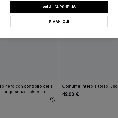
VAI AL CUPSHE-US
RIMANI QUI
o nero con controllo della
Costume intero a torso lung
o lungo senza schienale
42,00 €