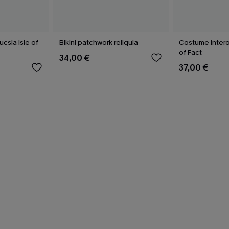
csia Isle of
Bikini patchwork reliquia
Costume intero
of Fact
34,00 €
37,00 €