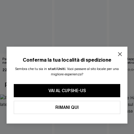
Pareo midi con lacci laterali
Top monospalla e bikini
Release Happ
Conferma la tua località di spedizione
neri
hipster Hazy Tenderness
lacci sul retro
Flower
bassa
Sembra che tu sia in
stati Uniti
.
Vuoi passare al sito locale per una
22,00 €
35,00 €
31,00 €
24,00 €
39,0
migliore esperienza?
POTREBBE INTERESSARTI ANCHE
VAI AL CUPSHE-US
RIMANI QUI