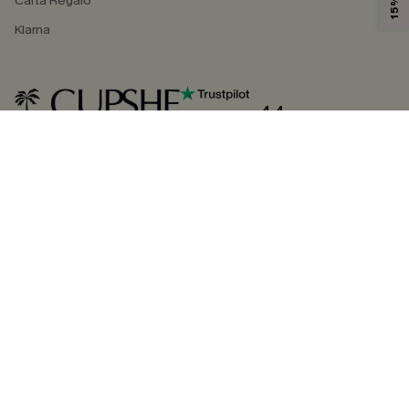
Carta Regalo
Klarna
4.4
SEGUICI SU
©2026 CUPSHE ITALIA
Informativa sulla privacy
|
Termini e condizioni
Gestione dei cookie