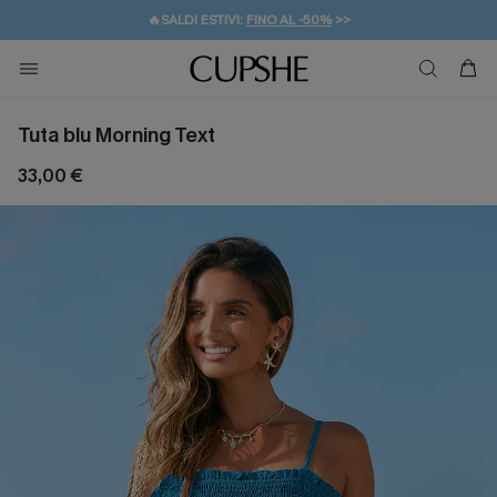
🔥SALDI ESTIVI:
FINO AL -50%
>>
💌REGALO PER I NUOVI: 20% DI SCONTO*
🚚SPEDIZIONE GRATUITA DA 49€
Tuta blu Morning Text
33,00 €