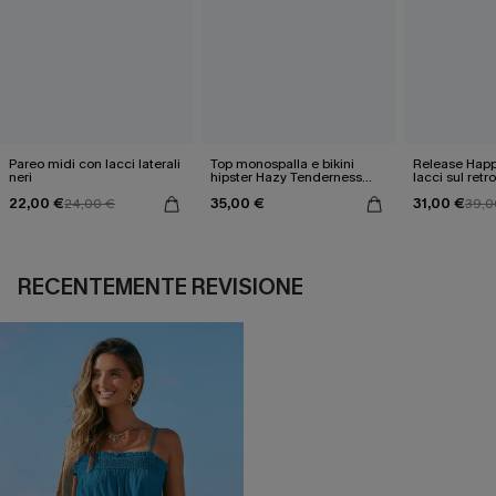
Pareo midi con lacci laterali
Top monospalla e bikini
Release Happ
neri
hipster Hazy Tenderness
lacci sul retro
Flower
bassa
22,00 €
35,00 €
31,00 €
24,00 €
39,0
RECENTEMENTE REVISIONE