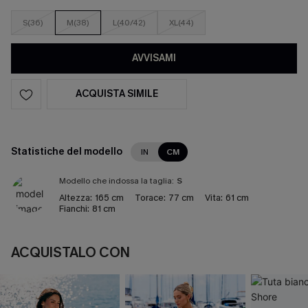
S(36)
M(38)
L(40/42)
XL(44)
AVVISAMI
ACQUISTA SIMILE
Statistiche del modello
IN
CM
Modello che indossa la taglia:
S
Altezza:
165 cm
Torace:
77 cm
Vita:
61 cm
Fianchi:
81 cm
ACQUISTALO CON