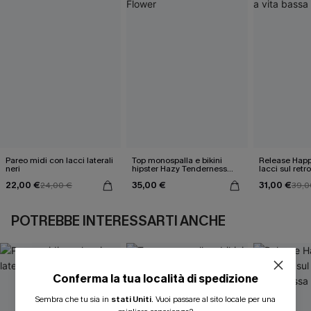
Pareo midi con lacci laterali
Top monospalla e bikini
Release Happ
neri
hipster Hazy Tenderness
lacci sul retro
Flower
bassa
22,00 €
35,00 €
31,00 €
24,00 €
39,0
POTREBBE INTERESSARTI ANCHE
Conferma la tua località di spedizione
Sembra che tu sia in
stati Uniti
.
Vuoi passare al sito locale per una