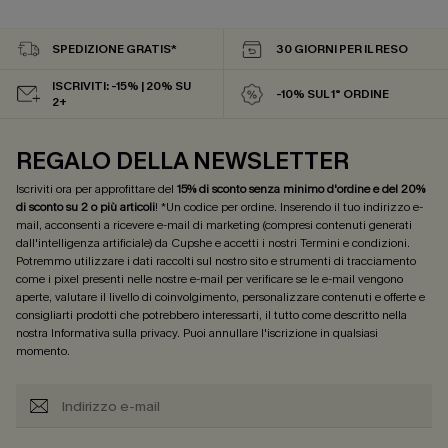
SPEDIZIONE GRATIS*
30 GIORNI PER IL RESO
ISCRIVITI: -15% | 20% SU
-10% SUL 1° ORDINE
2+
REGALO DELLA NEWSLETTER
Iscriviti ora per approfittare del
15% di sconto senza minimo d'ordine e del 20%
di sconto su 2 o più articoli
! *Un codice per ordine. Inserendo il tuo indirizzo e-
mail, acconsenti a ricevere e-mail di marketing (compresi contenuti generati
dall'intelligenza artificiale) da Cupshe e accetti i nostri
Termini e condizioni
.
Potremmo utilizzare i dati raccolti sul nostro sito e strumenti di tracciamento
come i pixel presenti nelle nostre e-mail per verificare se le e-mail vengono
aperte, valutare il livello di coinvolgimento, personalizzare contenuti e offerte e
consigliarti prodotti che potrebbero interessarti, il tutto come descritto nella
nostra
Informativa sulla privacy
. Puoi annullare l'iscrizione in qualsiasi
momento.