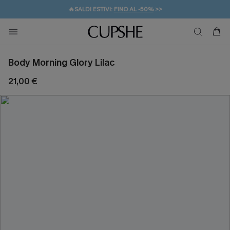
🔥SALDI ESTIVI:
FINO AL -50%
>>
💌REGALO PER I NUOVI: 20% DI SCONTO*
🚚SPEDIZIONE GRATUITA DA 49€
Body Morning Glory Lilac
21,00 €