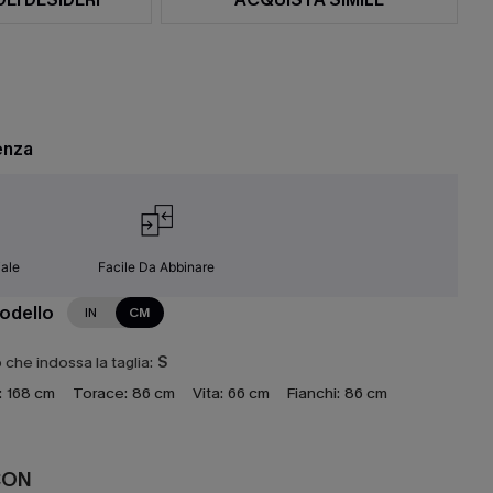
enza
ale
Facile Da Abbinare
modello
IN
CM
che indossa la taglia:
S
:
168 cm
Torace:
86 cm
Vita:
66 cm
Fianchi:
86 cm
CON