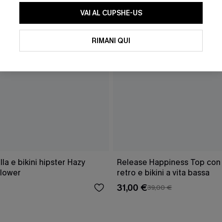
VAI AL CUPSHE-US
RIMANI QUI
a e bikini hipster Hazy
Release Happiness Top con l
lower
retro e bikini a vita bassa
31,00 €
39,00 €