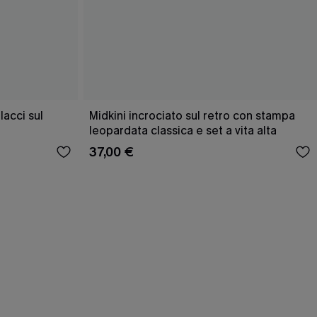
acci sul
Midkini incrociato sul retro con stampa
leopardata classica e set a vita alta
37,00 €