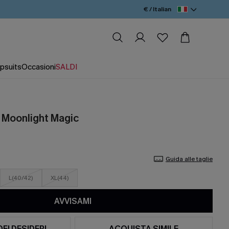
€ / Italian
psuits
Occasioni
SALDI
 Moonlight Magic
Guida alle taglie
L(40/42)
XL(44)
AVVISAMI
DEI DESIDERI
ACQUISTA SIMILE