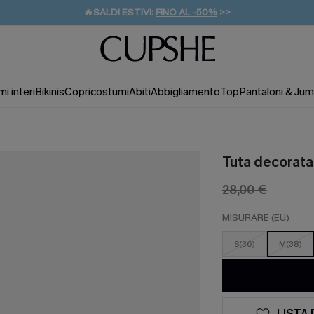
🔥SALDI ESTIVI:
FINO AL -50%
>>
💌REGALO PER I NUOVI: 20% DI SCONTO*
🚚SPEDIZIONE GRATUITA DA 49€
i interi
Bikinis
Copricostumi
Abiti
Abbigliamento
Top
Pantaloni & Jum
Tuta decorata
28,00 €
MISURARE (EU)
S(36)
M(38)
LISTA 