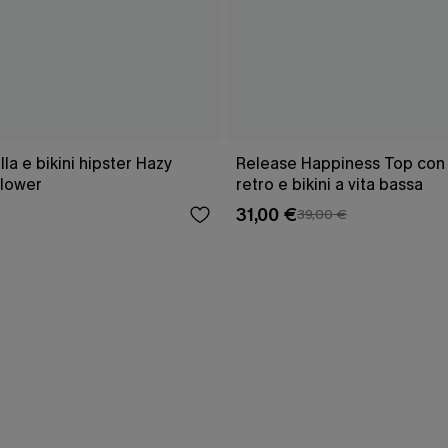
a e bikini hipster Hazy
Release Happiness Top con l
lower
retro e bikini a vita bassa
31,00 €
39,00 €