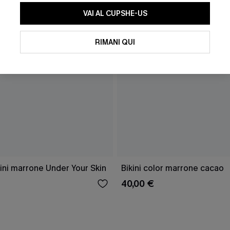
VAI AL CUPSHE-US
RIMANI QUI
ini marrone Under Your Skin
Bikini color marrone cacao
40,00 €