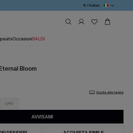
€ / Italian
psuits
Occasioni
SALDI
e Eternal Bloom
Guida alle taglie
L(42)
AVVISAMI
DEI DESIDERI
ACQUISTA SIMILE