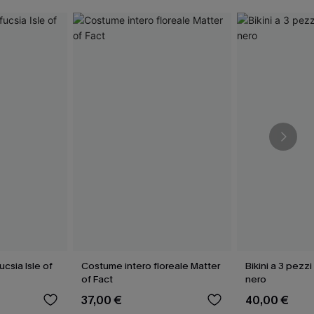
csia Isle of
Costume intero floreale Matter
Bikini a 3 pezzi
of Fact
nero
37,00 €
40,00 €