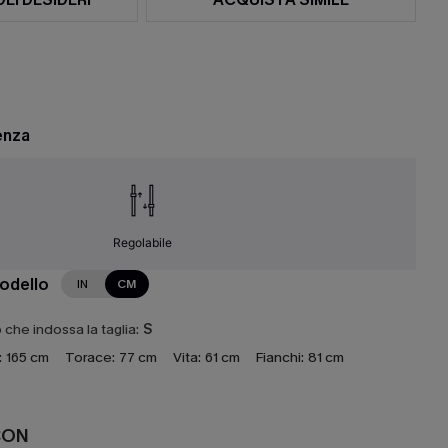
enza
Regolabile
modello
IN
CM
che indossa la taglia:
S
:
165 cm
Torace:
77 cm
Vita:
61 cm
Fianchi:
81 cm
CON