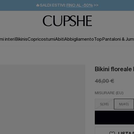
🔥SALDI ESTIVI:
FINO AL -50%
>>
💌REGALO PER I NUOVI: 20% DI SCONTO*
🚚SPEDIZIONE GRATUITA DA 49€
i interi
Bikinis
Copricostumi
Abiti
Abbigliamento
Top
Pantaloni & Jum
Bikini floreal
46,00 €
MISURARE (EU)
S(38)
M(40)
LISTA 