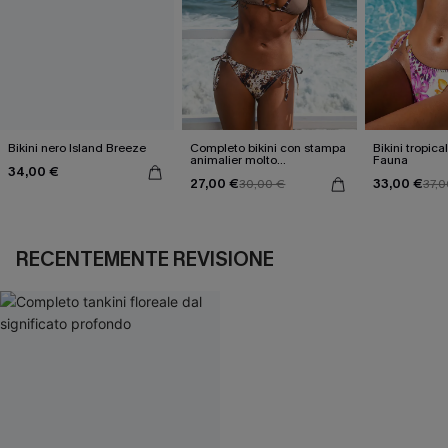
Bikini nero Island Breeze
Completo bikini con stampa
Bikini tropica
animalier molto
Fauna
34,00 €
accattivante
27,00 €
33,00 €
30,00 €
37,0
RECENTEMENTE REVISIONE