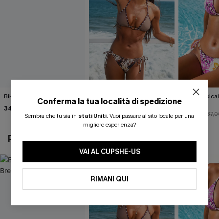
Bikini nero Island Breeze
Completo bikini con stampa
Bikini tropica
Conferma la tua località di spedizione
animalier molto
Fauna
34,00 €
accattivante
27,00 €
33,00 €
30,00 €
37,0
Sembra che tu sia in
stati Uniti
.
Vuoi passare al sito locale per una
migliore esperienza?
POTREBBE INTERESSARTI ANCHE
VAI AL CUPSHE-US
RIMANI QUI