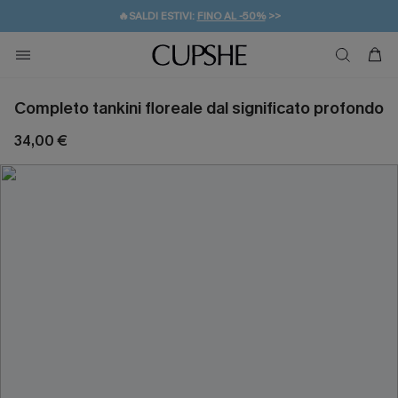
🔥SALDI ESTIVI:
FINO AL -50%
>>
💌REGALO PER I NUOVI: 20% DI SCONTO*
🚚SPEDIZIONE GRATUITA DA 49€
Completo tankini floreale dal significato profondo
34,00 €