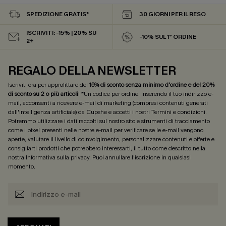
SPEDIZIONE GRATIS*
30 GIORNI PER IL RESO
ISCRIVITI: -15% | 20% SU
-10% SUL 1° ORDINE
2+
REGALO DELLA NEWSLETTER
Iscriviti ora per approfittare del
15% di sconto senza minimo d'ordine e del 20%
di sconto su 2 o più articoli
! *Un codice per ordine. Inserendo il tuo indirizzo e-
mail, acconsenti a ricevere e-mail di marketing (compresi contenuti generati
dall'intelligenza artificiale) da Cupshe e accetti i nostri
Termini e condizioni
.
Potremmo utilizzare i dati raccolti sul nostro sito e strumenti di tracciamento
come i pixel presenti nelle nostre e-mail per verificare se le e-mail vengono
aperte, valutare il livello di coinvolgimento, personalizzare contenuti e offerte e
consigliarti prodotti che potrebbero interessarti, il tutto come descritto nella
nostra
Informativa sulla privacy
. Puoi annullare l'iscrizione in qualsiasi
momento.