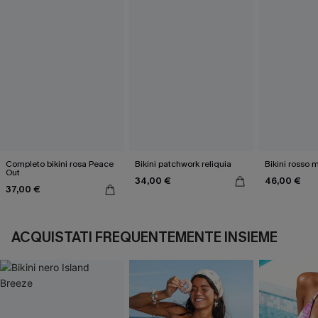
Completo bikini rosa Peace
Bikini patchwork reliquia
Bikini rosso 
Out
34,00 €
46,00 €
37,00 €
ACQUISTATI FREQUENTEMENTE INSIEME