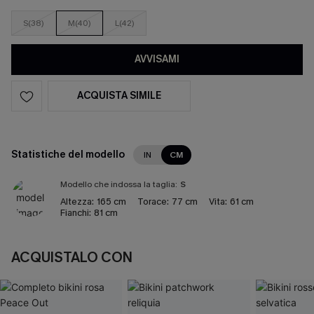
S(38)
M(40)
L(42)
AVVISAMI
ACQUISTA SIMILE
Statistiche del modello
IN
CM
Modello che indossa la taglia:
S
Altezza:
165 cm
Torace:
77 cm
Vita:
61 cm
Fianchi:
81 cm
ACQUISTALO CON