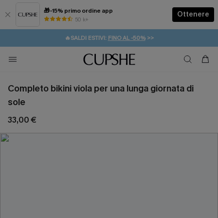
🎁-15% primo ordine app
Ottenere
50 k+
⚡️-15% SUGLI ESSENZIALI DA VACANZA |
ACQUISTA
🔥SALDI ESTIVI:
FINO AL -50%
>>
💌REGALO PER I NUOVI: 20% DI SCONTO*
🚚SPEDIZIONE GRATUITA DA 49€
Completo bikini viola per una lunga giornata di
sole
33,00 €