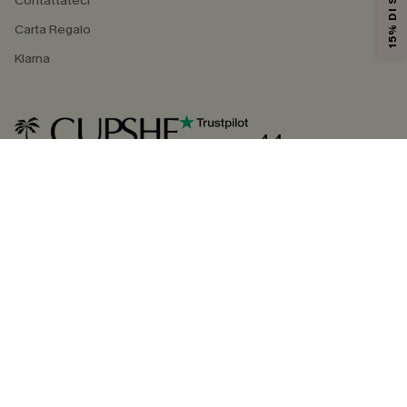
Contattateci
Carta Regalo
Klarna
4.4
SEGUICI SU
©2026 CUPSHE ITALIA
Informativa sulla privacy
|
Termini e condizioni
Gestione dei cookie