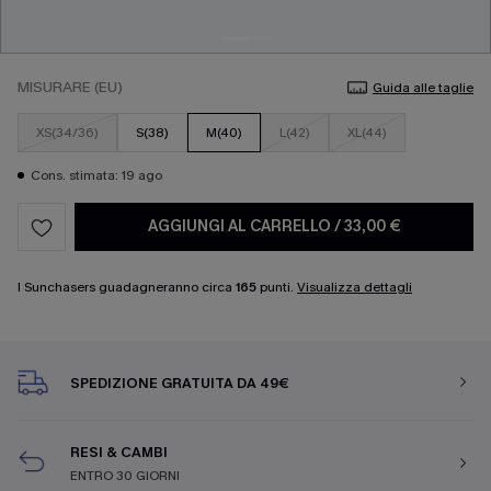
MISURARE (EU)
Guida alle taglie
XS(34/36)
S(38)
M(40)
L(42)
XL(44)
Cons. stimata: 19 ago
AGGIUNGI AL CARRELLO
/
33,00 €
I Sunchasers guadagneranno circa
165
punti.
Visualizza dettagli
SPEDIZIONE GRATUITA DA 49€
RESI & CAMBI
ENTRO 30 GIORNI