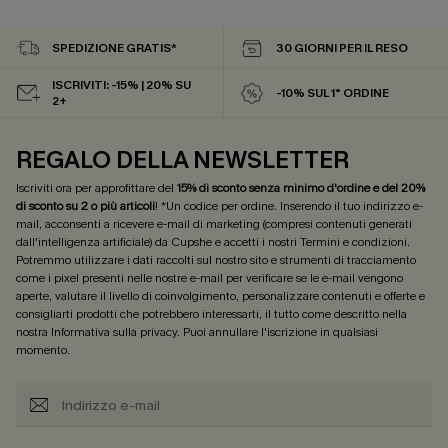
SPEDIZIONE GRATIS*
30 GIORNI PER IL RESO
ISCRIVITI: -15% | 20% SU
-10% SUL 1° ORDINE
2+
REGALO DELLA NEWSLETTER
Iscriviti ora per approfittare del
15% di sconto senza minimo d'ordine e del 20%
di sconto su 2 o più articoli
! *Un codice per ordine. Inserendo il tuo indirizzo e-
mail, acconsenti a ricevere e-mail di marketing (compresi contenuti generati
dall'intelligenza artificiale) da Cupshe e accetti i nostri
Termini e condizioni
.
Potremmo utilizzare i dati raccolti sul nostro sito e strumenti di tracciamento
come i pixel presenti nelle nostre e-mail per verificare se le e-mail vengono
aperte, valutare il livello di coinvolgimento, personalizzare contenuti e offerte e
consigliarti prodotti che potrebbero interessarti, il tutto come descritto nella
nostra
Informativa sulla privacy
. Puoi annullare l'iscrizione in qualsiasi
momento.