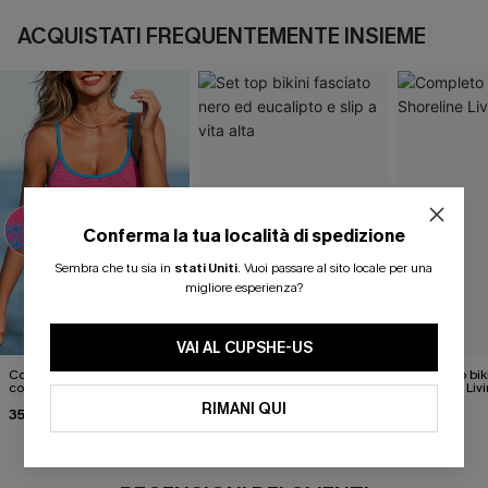
ACQUISTATI FREQUENTEMENTE INSIEME
Conferma la tua località di spedizione
Sembra che tu sia in
stati Uniti
.
Vuoi passare al sito locale per una
migliore esperienza?
VAI AL CUPSHE-US
Completo bikini Good Sport
Set top bikini fasciato nero
Completo biki
color block
ed eucalipto e slip a vita
Shoreline Liv
alta
RIMANI QUI
35,00 €
37,00 €
34,00 €