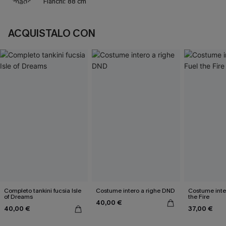
Fianchi:
88 cm
ACQUISTALO CON
Completo tankini fucsia Isle
Costume intero a righe DND
Costume inte
of Dreams
the Fire
40,00 €
40,00 €
37,00 €