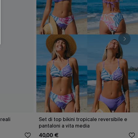
O SCONT
ere e-mail di marketing (compresi contenuti
ti i nostri
Termini e condizioni
. Potremmo
 di tracciamento come i pixel presenti nelle
rte, valutare il livello di coinvolgimento,
dotti che potrebbero interessarti, il tutto
y
. Puoi annullare l'iscrizione in qualsiasi
reali
Set di top bikini tropicale reversibile e
pantaloni a vita media
40,00 €