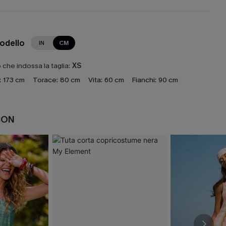
modello
IN
CM
che indossa la taglia:
XS
:
173 cm
Torace:
80 cm
Vita:
60 cm
Fianchi:
90 cm
CON