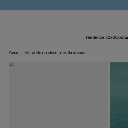
Tendenze 2026
Costum
Casa
Mini abito copricostume lilla azzurro