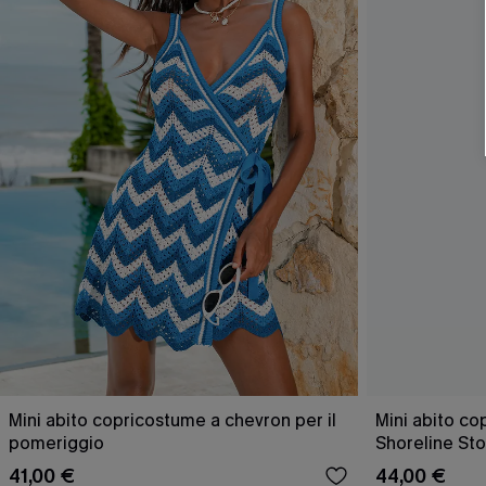
Mini abito copricostume a chevron per il
Mini abito co
pomeriggio
Shoreline Sto
41,00 €
44,00 €