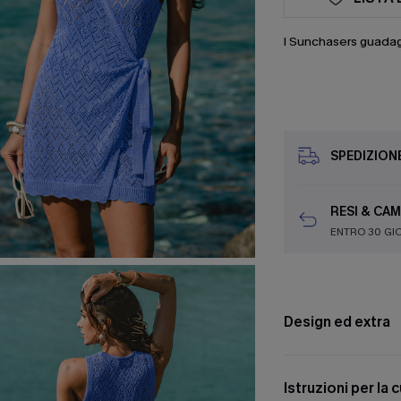
I Sunchasers guada
SPEDIZION
RESI & CAM
ENTRO 30 GI
Design ed extra
Istruzioni per la 