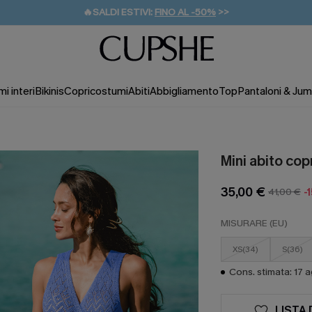
🔥SALDI ESTIVI:
FINO AL -50%
>>
💌REGALO PER I NUOVI: 20% DI SCONTO*
🚚SPEDIZIONE GRATUITA DA 49€
i interi
Bikinis
Copricostumi
Abiti
Abbigliamento
Top
Pantaloni & Jum
Mini abito cop
35,00 €
41,00 €
-
MISURARE (EU)
XS(34)
S(36)
Cons. stimata: 17 
LISTA 