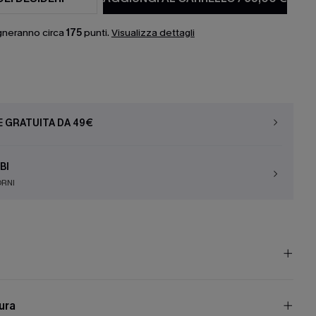
gneranno circa
175
punti.
Visualizza dettagli
E GRATUITA DA 49€
BI
ORNI
cura