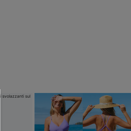
R OTTENERE
 MINIMO D'ORDINE
O PIÙ ARTICOLI