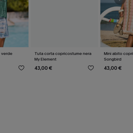
 verde
Tuta corta copricostume nera
Mini abito copr
My Element
Songbird
43,00 €
43,00 €