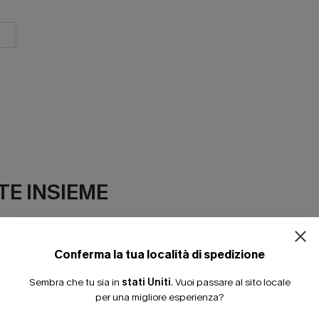
ISCRIVITI PE
E INSIEME
15% DI SCONTO SENZA
20% DI SCONTO SU 2 
Conferma la tua località di spedizione
Sembra che tu sia in
stati Uniti
.
Vuoi passare al sito locale
per una migliore esperienza?