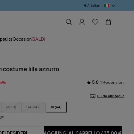
€ / Italian
psuits
Occasioni
SALDI
ricostume lilla azzurro
5.0
1 Recensioni
15%
Guida alle taglie
M(38)
L(40/42)
XL(44)
ago
DEI DESIDERI
AGGIUNGI AL CARRELLO
/
35,00 €