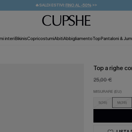
🔥SALDI ESTIVI:
FINO AL -50%
>>
💌REGALO PER I NUOVI: 20% DI SCONTO*
🚚SPEDIZIONE GRATUITA DA 49€
i interi
Bikinis
Copricostumi
Abiti
Abbigliamento
Top
Pantaloni & Jum
Top a righe co
25,00 €
MISURARE (EU)
S(36)
M(38)
LISTA 