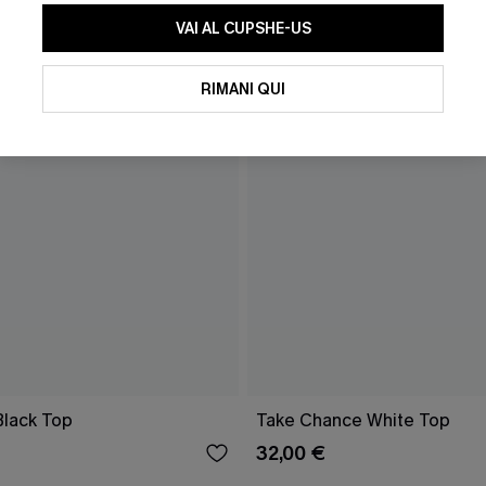
VAI AL CUPSHE-US
RIMANI QUI
lack Top
Take Chance White Top
32,00 €