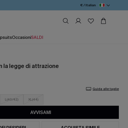
€ / Italian
psuits
Occasioni
SALDI
n la legge di attrazione
Guida alle taglie
L(40/42)
XL(44)
AVVISAMI
DEI DESIDERI
ACQUISTA SIMILE