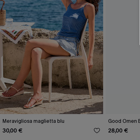
Meravigliosa maglietta blu
Good Omen B
30,00 €
28,00 €