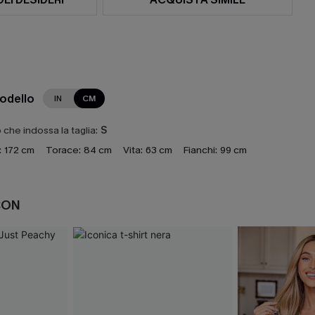
modello
IN
CM
che indossa la taglia:
S
:
172 cm
Torace:
84 cm
Vita:
63 cm
Fianchi:
99 cm
CON