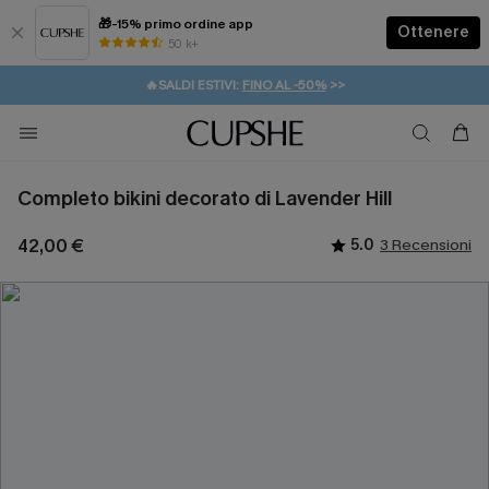
🎁-15% primo ordine app
Ottenere
50 k+
⚡️-15% SUGLI ESSENZIALI DA VACANZA |
ACQUISTA
🔥SALDI ESTIVI:
FINO AL -50%
>>
💌REGALO PER I NUOVI: 20% DI SCONTO*
🚚SPEDIZIONE GRATUITA DA 49€
Completo bikini decorato di Lavender Hill
42,00 €
5.0
3 Recensioni