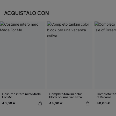
ACQUISTALO CON
Costume intero nero Made
Completo tankini color
Completo tank
For Me
block per una vacanza
of Dreams
estiva
40,00 €
44,00 €
40,00 €