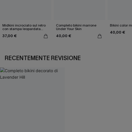
Midkini incrociato sul retro
Completo bikini marrone
Bikini color 
con stampa leopardata
Under Your Skin
40,00 €
classica e set a vita alta
37,00 €
40,00 €
RECENTEMENTE REVISIONE