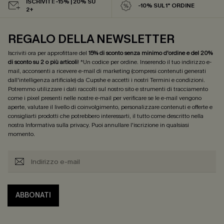
ISCRIVITI: -15% | 20% SU
-10% SUL 1° ORDINE
2+
REGALO DELLA NEWSLETTER
Iscriviti ora per approfittare del
15% di sconto senza minimo d'ordine e del 20%
di sconto su 2 o più articoli
! *Un codice per ordine. Inserendo il tuo indirizzo e-
mail, acconsenti a ricevere e-mail di marketing (compresi contenuti generati
dall'intelligenza artificiale) da Cupshe e accetti i nostri
Termini e condizioni
.
Potremmo utilizzare i dati raccolti sul nostro sito e strumenti di tracciamento
come i pixel presenti nelle nostre e-mail per verificare se le e-mail vengono
aperte, valutare il livello di coinvolgimento, personalizzare contenuti e offerte e
consigliarti prodotti che potrebbero interessarti, il tutto come descritto nella
nostra
Informativa sulla privacy
. Puoi annullare l'iscrizione in qualsiasi
momento.
ABBONATI