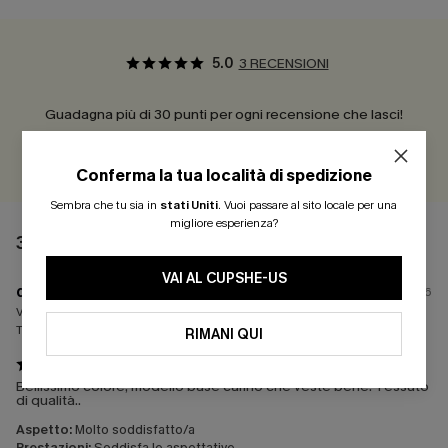
5.0
3 RECENSIONI
Guadagna più di 30 punti per ogni recensione che lasci!
VALUTARE
Conferma la tua località di spedizione
Sembra che tu sia in
stati Uniti
.
Vuoi passare al sito locale per una
migliore esperienza?
3 RECENSIONI
VAI AL CUPSHE-US
d****
24/07/2026
Vestibilità:
Giusta
Taglia (EU):
L / L
RIMANI QUI
Bellissimo colore, modello base carino che veste bene. Tessuto
di qualità..
Aspetto:
Molto soddisfatto/a
Prestazioni:
Soddisfa le aspettative