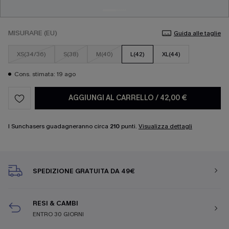
MISURARE (EU)
Guida alle taglie
XS(34/36)
S(38)
M(40)
L(42)
XL(44)
Cons. stimata: 19 ago
AGGIUNGI AL CARRELLO
/
42,00 €
I Sunchasers guadagneranno circa
210
punti.
Visualizza dettagli
SPEDIZIONE GRATUITA DA 49€
RESI & CAMBI
ENTRO 30 GIORNI