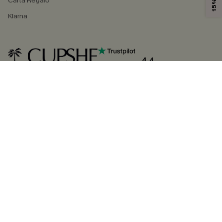
Carta Regalo
Klarna
4.4
SEGUICI SU
©2026 CUPSHE ITALIA
Informativa sulla privacy
|
Termini e condizioni
Gestione dei cookie