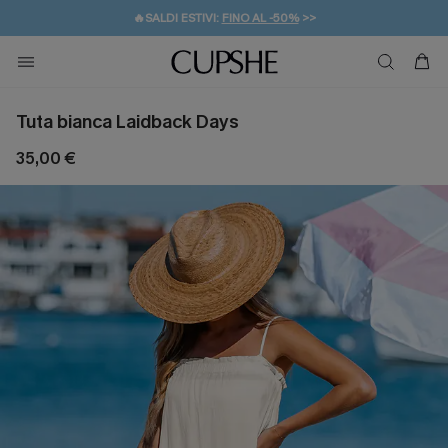
🔥SALDI ESTIVI:
FINO AL -50%
>>
💌REGALO PER I NUOVI: 20% DI SCONTO*
🚚SPEDIZIONE GRATUITA DA 49€
Tuta bianca Laidback Days
35,00 €