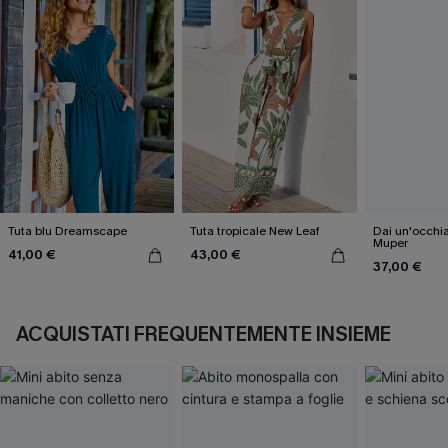
Tuta blu Dreamscape
Tuta tropicale New Leaf
Dai un'occhia
Muper
41,00 €
43,00 €
37,00 €
ACQUISTATI FREQUENTEMENTE INSIEME