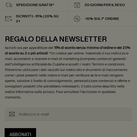
SPEDIZIONE GRATIS*
30 GIORNI PER IL RESO
ISCRIVITI: -15% | 20% SU
-10% SUL 1° ORDINE
2+
REGALO DELLA NEWSLETTER
Iscriviti ora per approfittare del
15% di sconto senza minimo d'ordine e del 20%
di sconto su 2 o più articoli
! *Un codice per ordine. Inserendo il tuo indirizzo e-
mail, acconsenti a ricevere e-mail di marketing (compresi contenuti generati
dall'intelligenza artificiale) da Cupshe e accetti i nostri
Termini e condizioni
.
Potremmo utilizzare i dati raccolti sul nostro sito e strumenti di tracciamento
come i pixel presenti nelle nostre e-mail per verificare se le e-mail vengono
aperte, valutare il livello di coinvolgimento, personalizzare contenuti e offerte e
consigliarti prodotti che potrebbero interessarti, il tutto come descritto nella
nostra
Informativa sulla privacy
. Puoi annullare l'iscrizione in qualsiasi
momento.
ABBONATI