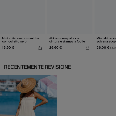
Mini abito senza maniche
Abito monospalla con
Mini abito con
con colletto nero
cintura e stampa a foglie
schiena scop
18,90 €
26,90 €
26,00 €
33,
RECENTEMENTE REVISIONE