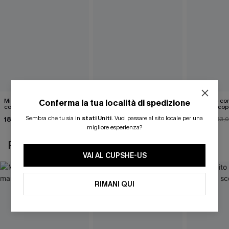
Mini abito senza maniche
Abito monospalla con
Mini abito con
Conferma la tua località di spedizione
con colletto nero
cintura e stampa a foglie
schiena scop
Sembra che tu sia in
stati Uniti
.
Vuoi passare al sito locale per una
18,90 €
26,90 €
26,00 €
33,
migliore esperienza?
POTREBBE INTERESSARTI ANCHE
VAI AL CUPSHE-US
RIMANI QUI