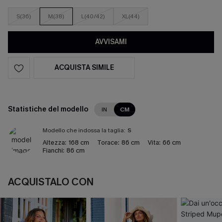
S(36)
M(38)
L(40/42)
XL(44)
AVVISAMI
ACQUISTA SIMILE
Statistiche del modello
IN
CM
Modello che indossa la taglia:
S
Altezza:
168 cm
Torace:
86 cm
Vita:
66 cm
Fianchi:
86 cm
ACQUISTALO CON