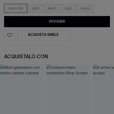
XS(34/36)
S(38)
M(40)
L(42)
XL(44)
AVVISAMI
ACQUISTA SIMILE
ACQUISTALO CON