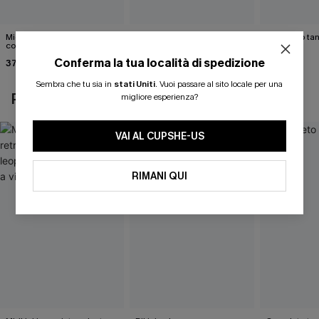
Midkini incrociato sul retro
Bikini color marrone cacao
Completo tan
con stampa leopardata
Cabernet
40,00 €
classica e set a vita alta
Conferma la tua località di spedizione
37,00 €
40,00 €
Sembra che tu sia in
stati Uniti
.
Vuoi passare al sito locale per una
POTREBBE INTERESSARTI ANCHE
migliore esperienza?
VAI AL CUPSHE-US
RIMANI QUI