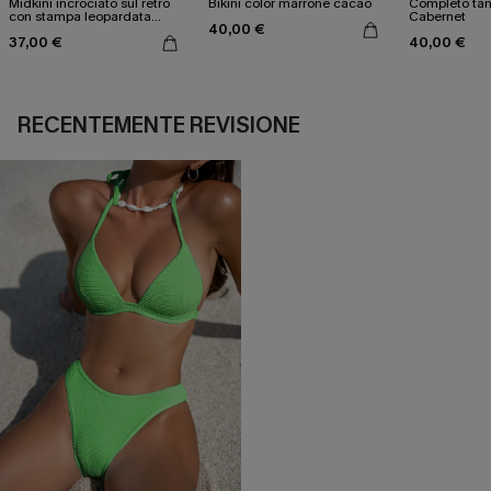
Midkini incrociato sul retro
Bikini color marrone cacao
Completo tan
con stampa leopardata
Cabernet
40,00 €
classica e set a vita alta
37,00 €
40,00 €
RECENTEMENTE REVISIONE