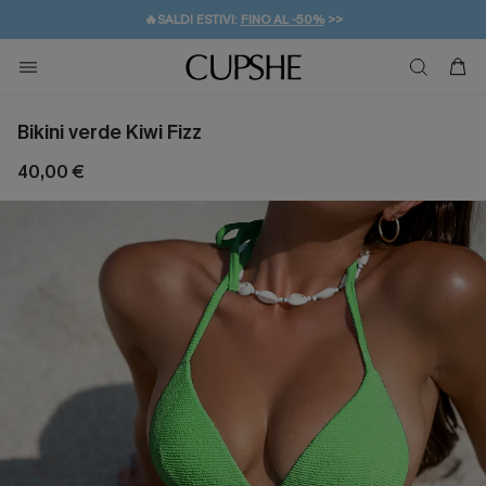
🔥SALDI ESTIVI:
FINO AL -50%
>>
💌REGALO PER I NUOVI: 20% DI SCONTO*
🚚SPEDIZIONE GRATUITA DA 49€
Bikini verde Kiwi Fizz
40,00 €