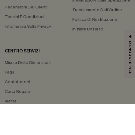
Informazioni Sulla Spedizione
Recensioni Dei Clienti
Tracciamento Dell'Ordine
Termini E Condizioni
Politica Di Restituzione
Informativa Sulla Privacy
Iniziare Un Reso
15% DI SCONTO
CENTRO SERVIZI
Misura Delle Dimensioni
Faqs
Contattateci
Carta Regalo
Klarna
4.4