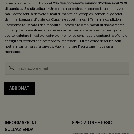
Iscriviti ora per approfittare del
15% di sconto senza minimo d'ordine e del 20%
di sconto su 2 o più articoli
! *Un codice per ordine. Inserendo il tuo indirizzo e-
mail, acconsenti a ricevere e-mail di marketing (compresi contenuti generati
dall'intelligenza artificiale) da Cupshe e accetti i nostri
Termini e condizioni
.
Potremmo utilizzare i dati raccolti sul nostro sito e strumenti di tracciamento
come i pixel presenti nelle nostre e-mail per verificare se le e-mail vengono
aperte, valutare il livello di coinvolgimento, personalizzare contenuti e offerte e
consigliarti prodotti che potrebbero interessarti, il tutto come descritto nella
nostra
Informativa sulla privacy
. Puoi annullare l'iscrizione in qualsiasi
momento.
ABBONATI
INFORMAZIONI
SPEDIZIONE E RESO
SULL'AZIENDA