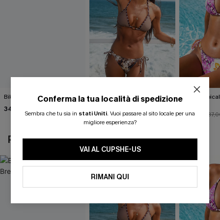
Bikini nero Island Breeze
Completo bikini con stampa
Bikini tropica
Conferma la tua località di spedizione
animalier molto
Fauna
34,00 €
accattivante
Sembra che tu sia in
stati Uniti
.
Vuoi passare al sito locale per una
27,00 €
33,00 €
30,00 €
37,0
migliore esperienza?
POTREBBE INTERESSARTI ANCHE
VAI AL CUPSHE-US
RIMANI QUI