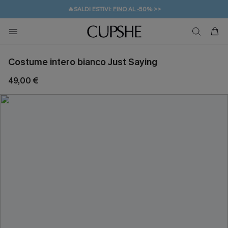
🔥SALDI ESTIVI:
FINO AL -50%
>>
💌REGALO PER I NUOVI: 20% DI SCONTO*
🚚SPEDIZIONE GRATUITA DA 49€
Costume intero bianco Just Saying
49,00 €