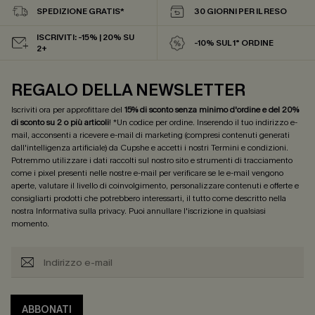
SPEDIZIONE GRATIS*
30 GIORNI PER IL RESO
ISCRIVITI: -15% | 20% SU
-10% SUL 1° ORDINE
2+
REGALO DELLA NEWSLETTER
Iscriviti ora per approfittare del
15% di sconto senza minimo d'ordine e del 20%
di sconto su 2 o più articoli
! *Un codice per ordine. Inserendo il tuo indirizzo e-
mail, acconsenti a ricevere e-mail di marketing (compresi contenuti generati
dall'intelligenza artificiale) da Cupshe e accetti i nostri
Termini e condizioni
.
Potremmo utilizzare i dati raccolti sul nostro sito e strumenti di tracciamento
come i pixel presenti nelle nostre e-mail per verificare se le e-mail vengono
aperte, valutare il livello di coinvolgimento, personalizzare contenuti e offerte e
consigliarti prodotti che potrebbero interessarti, il tutto come descritto nella
nostra
Informativa sulla privacy
. Puoi annullare l'iscrizione in qualsiasi
momento.
ABBONATI