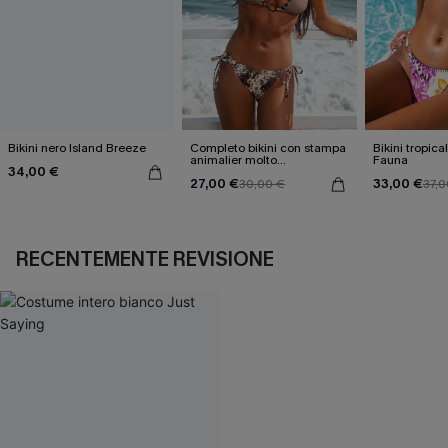
Bikini nero Island Breeze
Completo bikini con stampa
Bikini tropica
animalier molto
Fauna
34,00 €
accattivante
27,00 €
33,00 €
30,00 €
37,0
RECENTEMENTE REVISIONE