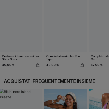
Costume intero contenitivo
Completo tankini blu Your
Completo bik
Silver Screen
Type
Out
40,00 €
40,00 €
37,00 €
ACQUISTATI FREQUENTEMENTE INSIEME