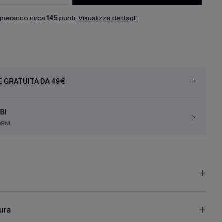
gneranno circa
145
punti.
Visualizza dettagli
E GRATUITA DA 49€
BI
ORNI
cura