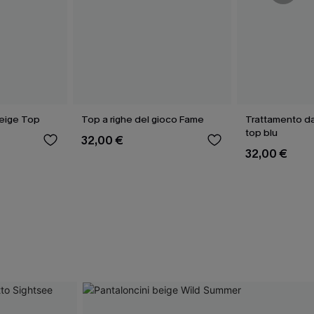
eige Top
Top a righe del gioco Fame
Trattamento da
top blu
32,00 €
32,00 €