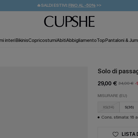
🔥SALDI ESTIVI:
FINO AL -50%
>>
💌REGALO PER I NUOVI: 20% DI SCONTO*
🚚SPEDIZIONE GRATUITA DA 49€
i interi
Bikinis
Copricostumi
Abiti
Abbigliamento
Top
Pantaloni & Jum
Solo di passa
29,00 €
34,00 €
-
MISURARE (EU)
XS(34)
S(36)
Cons. stimata: 18 
LISTA 