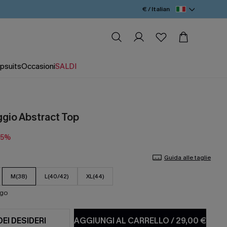
€ / Italian
psuits
Occasioni
SALDI
ggio Abstract Top
15%
Guida alle taglie
M(38)
L(40/42)
XL(44)
ago
DEI DESIDERI
AGGIUNGI AL CARRELLO
/
29,00 €