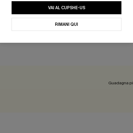
reak the Ice
Top in maglia con motivo as
VAI AL CUPSHE-US
Sightsee
40,00 €
RIMANI QUI
Guadagna più