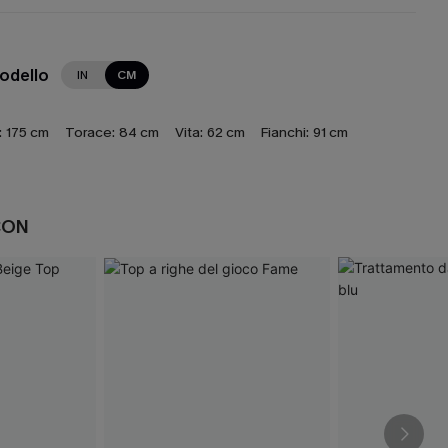
modello
IN
CM
:
175 cm
Torace:
84 cm
Vita:
62 cm
Fianchi:
91 cm
CON