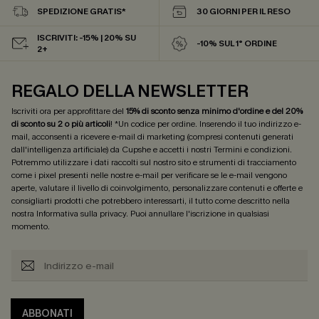
SPEDIZIONE GRATIS*
30 GIORNI PER IL RESO
ISCRIVITI: -15% | 20% SU
-10% SUL 1° ORDINE
2+
REGALO DELLA NEWSLETTER
Iscriviti ora per approfittare del
15% di sconto senza minimo d'ordine e del 20%
di sconto su 2 o più articoli
! *Un codice per ordine. Inserendo il tuo indirizzo e-
mail, acconsenti a ricevere e-mail di marketing (compresi contenuti generati
dall'intelligenza artificiale) da Cupshe e accetti i nostri
Termini e condizioni
.
Potremmo utilizzare i dati raccolti sul nostro sito e strumenti di tracciamento
come i pixel presenti nelle nostre e-mail per verificare se le e-mail vengono
aperte, valutare il livello di coinvolgimento, personalizzare contenuti e offerte e
consigliarti prodotti che potrebbero interessarti, il tutto come descritto nella
nostra
Informativa sulla privacy
. Puoi annullare l'iscrizione in qualsiasi
momento.
ABBONATI