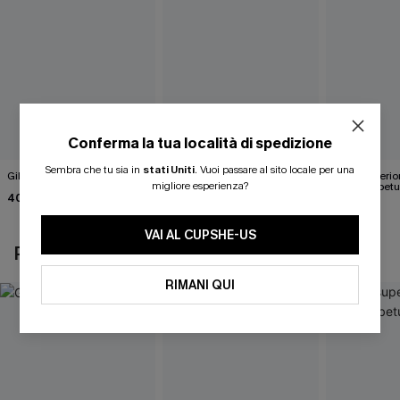
Conferma la tua località di spedizione
Sembra che tu sia in
stati Uniti
.
Vuoi passare al sito locale per una
Gilet bianco Wrap It Up
Maglia bianca in maglia
Parte superio
migliore esperienza?
Happy Days
marrone betu
40,00 €
43,00 €
35,00 €
VAI AL CUPSHE-US
POTREBBE INTERESSARTI ANCHE
RIMANI QUI