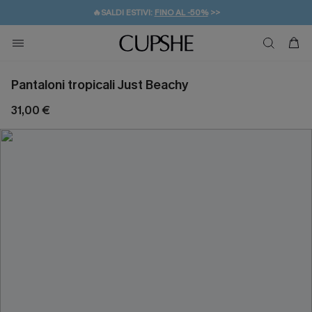
🔥SALDI ESTIVI:
FINO AL -50%
>>
💌REGALO PER I NUOVI: 20% DI SCONTO*
🚚SPEDIZIONE GRATUITA DA 49€
Pantaloni tropicali Just Beachy
31,00 €