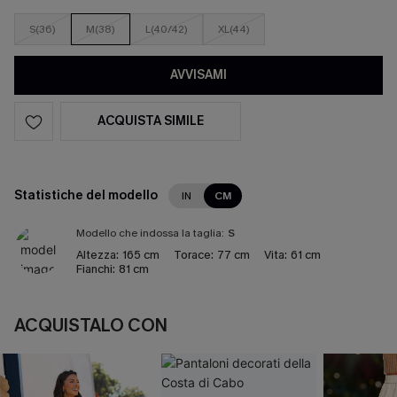
S(36)
M(38)
L(40/42)
XL(44)
AVVISAMI
ACQUISTA SIMILE
Statistiche del modello
IN
CM
Modello che indossa la taglia:
S
Altezza:
165 cm
Torace:
77 cm
Vita:
61 cm
Fianchi:
81 cm
ACQUISTALO CON