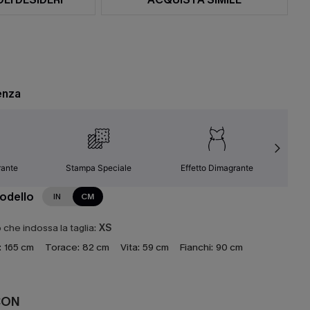
enza
rante
Stampa Speciale
Effetto Dimagrante
Fa
modello
IN
CM
che indossa la taglia:
XS
:
165 cm
Torace:
82 cm
Vita:
59 cm
Fianchi:
90 cm
CON