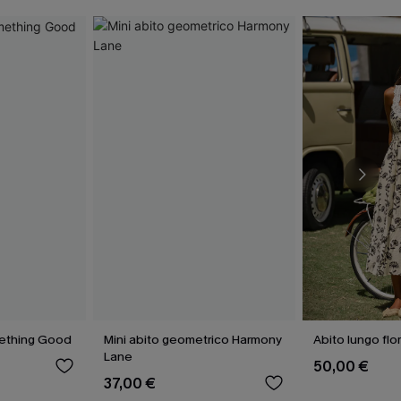
mething Good
Mini abito geometrico Harmony
Abito lungo flo
Lane
50,00 €
37,00 €