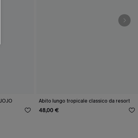
O SCONT
ere e-mail di marketing (compresi contenuti
ti i nostri
Termini e condizioni
. Potremmo
 di tracciamento come i pixel presenti nelle
rte, valutare il livello di coinvolgimento,
dotti che potrebbero interessarti, il tutto
y
. Puoi annullare l'iscrizione in qualsiasi
i JOJO
Abito lungo tropicale classico da resort
48,00 €