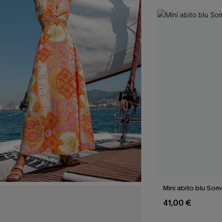
Mini abito blu So
41,00 €