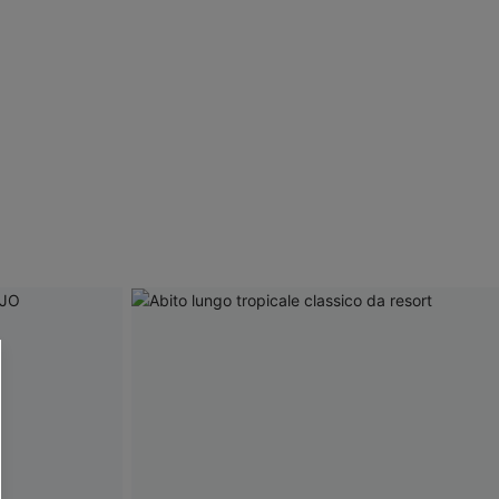
R OTTENERE
 MINIMO D'ORDINE
O PIÙ ARTICOLI