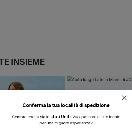
E INSIEME
ISCRIVITI PE
15% DI SCONTO SENZA
20% DI SCONTO SU 2 
Conferma la tua località di spedizione
Sembra che tu sia in
stati Uniti
.
Vuoi passare al sito locale
per una migliore esperienza?