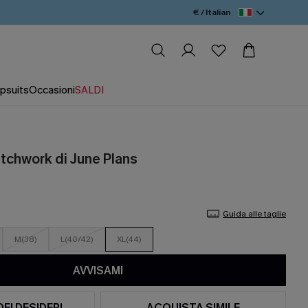
€ / Italian
psuits
Occasioni
SALDI
atchwork di June Plans
Guida alle taglie
M(38)
L(40/42)
XL(44)
AVVISAMI
DEI DESIDERI
ACQUISTA SIMILE