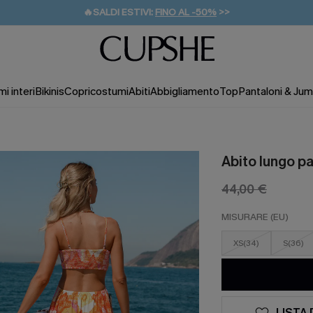
🔥SALDI ESTIVI:
FINO AL -50%
>>
💌REGALO PER I NUOVI: 20% DI SCONTO*
🚚SPEDIZIONE GRATUITA DA 49€
i interi
Bikinis
Copricostumi
Abiti
Abbigliamento
Top
Pantaloni & Jum
Abito lungo p
44,00 €
MISURARE (EU)
XS(34)
S(36)
LISTA 