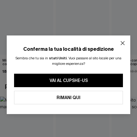
Conferma la tua località di spedizione
Sembra che tu sia in
stati Uniti
.
Vuoi passare al sito locale per una
Mini abito senza maniche
Abito monospalla con
Mini abito con
migliore esperienza?
con colletto nero
cintura e stampa a foglie
schiena scop
18,90 €
26,90 €
26,00 €
33,
VAI AL CUPSHE-US
POTREBBE INTERESSARTI ANCHE
RIMANI QUI