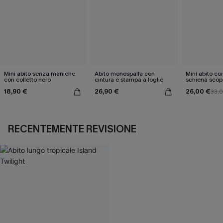
Mini abito senza maniche
Abito monospalla con
Mini abito con
con colletto nero
cintura e stampa a foglie
schiena scop
18,90 €
26,90 €
26,00 €
33,
RECENTEMENTE REVISIONE