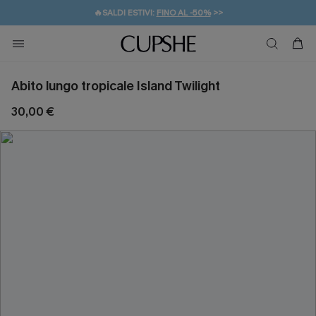
🔥SALDI ESTIVI:
FINO AL -50%
>>
💌REGALO PER I NUOVI: 20% DI SCONTO*
🚚SPEDIZIONE GRATUITA DA 49€
Abito lungo tropicale Island Twilight
30,00 €