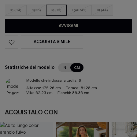
XS(34)
S(36)
M(38)
L(40/42)
XL(44)
AVVISAMI
ACQUISTA SIMILE
Statistiche del modello
IN
CM
Modello che indossa la taglia:
S
Altezza:
175.26 cm
Torace:
81.28 cm
Vita:
62.23 cm
Fianchi:
86.36 cm
ACQUISTALO CON