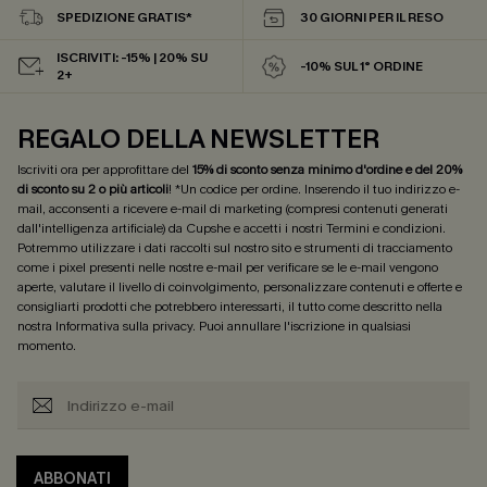
SPEDIZIONE GRATIS*
30 GIORNI PER IL RESO
ISCRIVITI: -15% | 20% SU
-10% SUL 1° ORDINE
2+
REGALO DELLA NEWSLETTER
Iscriviti ora per approfittare del
15% di sconto senza minimo d'ordine e del 20%
di sconto su 2 o più articoli
! *Un codice per ordine. Inserendo il tuo indirizzo e-
mail, acconsenti a ricevere e-mail di marketing (compresi contenuti generati
dall'intelligenza artificiale) da Cupshe e accetti i nostri
Termini e condizioni
.
Potremmo utilizzare i dati raccolti sul nostro sito e strumenti di tracciamento
come i pixel presenti nelle nostre e-mail per verificare se le e-mail vengono
aperte, valutare il livello di coinvolgimento, personalizzare contenuti e offerte e
consigliarti prodotti che potrebbero interessarti, il tutto come descritto nella
nostra
Informativa sulla privacy
. Puoi annullare l'iscrizione in qualsiasi
momento.
ABBONATI