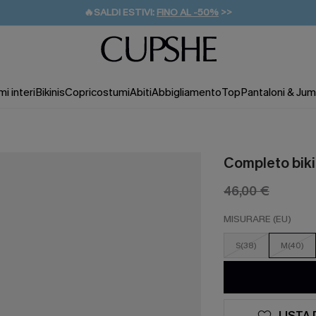
🔥SALDI ESTIVI:
FINO AL -50%
>>
💌REGALO PER I NUOVI: 20% DI SCONTO*
🚚SPEDIZIONE GRATUITA DA 49€
i interi
Bikinis
Copricostumi
Abiti
Abbigliamento
Top
Pantaloni & Jum
Completo biki
46,00 €
MISURARE (EU)
S(38)
M(40)
LISTA 