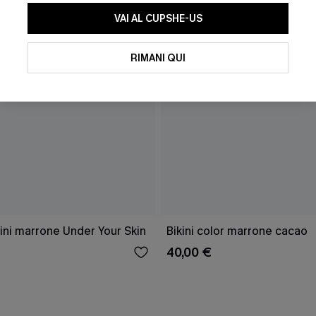
VAI AL CUPSHE-US
RIMANI QUI
ini marrone Under Your Skin
Bikini color marrone cacao
40,00 €