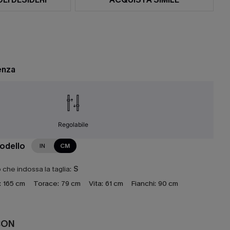
enza
Regolabile
modello
IN
CM
che indossa la taglia:
S
:
165 cm
Torace:
79 cm
Vita:
61 cm
Fianchi:
90 cm
CON