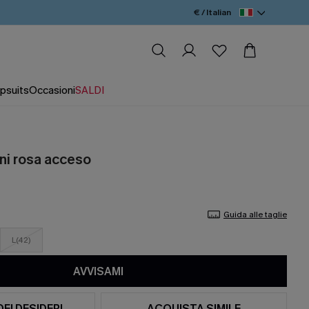
€ / Italian
psuits
Occasioni
SALDI
ni rosa acceso
Guida alle taglie
L(42)
AVVISAMI
DEI DESIDERI
ACQUISTA SIMILE