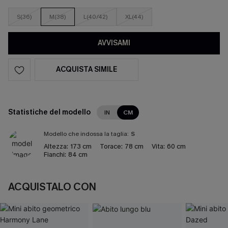
S(36)
M(38)
L(40/42)
XL(44)
AVVISAMI
ACQUISTA SIMILE
Statistiche del modello
IN
CM
Modello che indossa la taglia:
S
Altezza:
173 cm
Torace:
78 cm
Vita:
60 cm
Fianchi:
84 cm
ACQUISTALO CON