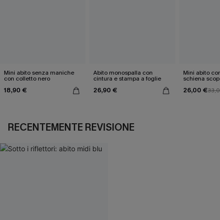
Mini abito senza maniche
Abito monospalla con
Mini abito con
con colletto nero
cintura e stampa a foglie
schiena scop
18,90 €
26,90 €
26,00 €
33,
RECENTEMENTE REVISIONE