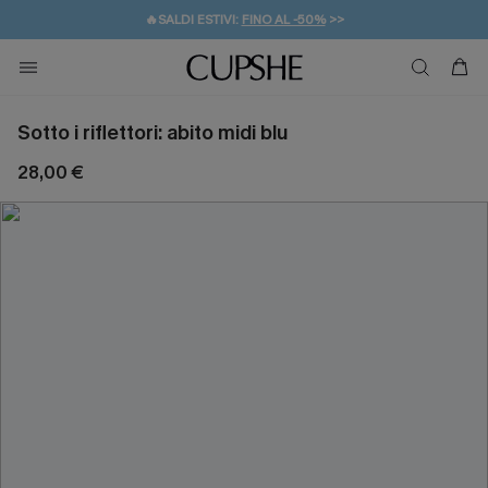
🔥SALDI ESTIVI:
FINO AL -50%
>>
💌REGALO PER I NUOVI: 20% DI SCONTO*
🚚SPEDIZIONE GRATUITA DA 49€
Sotto i riflettori: abito midi blu
28,00 €