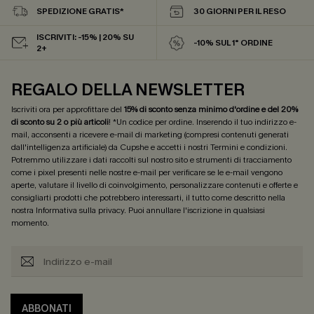
SPEDIZIONE GRATIS*
30 GIORNI PER IL RESO
ISCRIVITI: -15% | 20% SU
-10% SUL 1° ORDINE
2+
REGALO DELLA NEWSLETTER
Iscriviti ora per approfittare del
15% di sconto senza minimo d'ordine e del 20%
di sconto su 2 o più articoli
! *Un codice per ordine. Inserendo il tuo indirizzo e-
mail, acconsenti a ricevere e-mail di marketing (compresi contenuti generati
dall'intelligenza artificiale) da Cupshe e accetti i nostri
Termini e condizioni
.
Potremmo utilizzare i dati raccolti sul nostro sito e strumenti di tracciamento
come i pixel presenti nelle nostre e-mail per verificare se le e-mail vengono
aperte, valutare il livello di coinvolgimento, personalizzare contenuti e offerte e
consigliarti prodotti che potrebbero interessarti, il tutto come descritto nella
nostra
Informativa sulla privacy
. Puoi annullare l'iscrizione in qualsiasi
momento.
ABBONATI