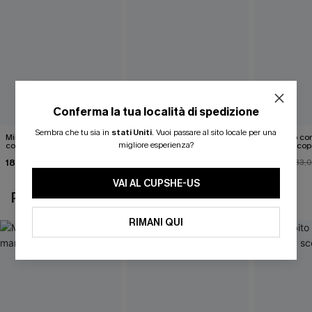
Conferma la tua località di spedizione
Sembra che tu sia in
stati Uniti
.
Vuoi passare al sito locale per una
Mini abito senza maniche
Abito monospalla con
Mini abito con
migliore esperienza?
con colletto nero
cintura e stampa a foglie
schiena scop
18,90 €
26,90 €
26,00 €
33,
VAI AL CUPSHE-US
POTREBBE INTERESSARTI ANCHE
RIMANI QUI