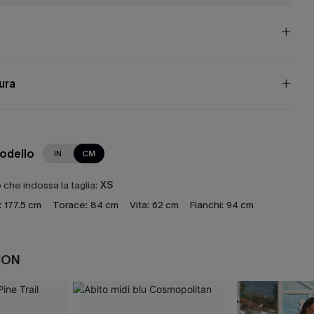
cura
modello
IN
CM
che indossa la taglia:
XS
:
177.5 cm
Torace:
84 cm
Vita:
62 cm
Fianchi:
94 cm
CON