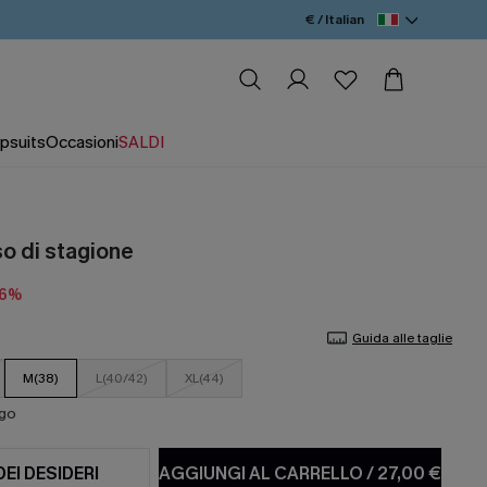
€ / Italian
psuits
Occasioni
SALDI
so di stagione
16%
Guida alle taglie
M(38)
L(40/42)
XL(44)
ago
DEI DESIDERI
AGGIUNGI AL CARRELLO
/
27,00 €