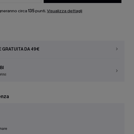
gneranno circa
135
punti.
Visualizza dettagli
E GRATUITA DA 49€
BI
ORNI
enza
inare