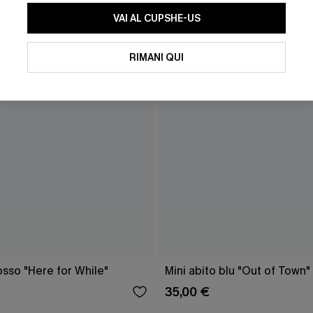
VAI AL CUPSHE-US
RIMANI QUI
osso "Here for While"
Mini abito blu "Out of Town"
35,00 €