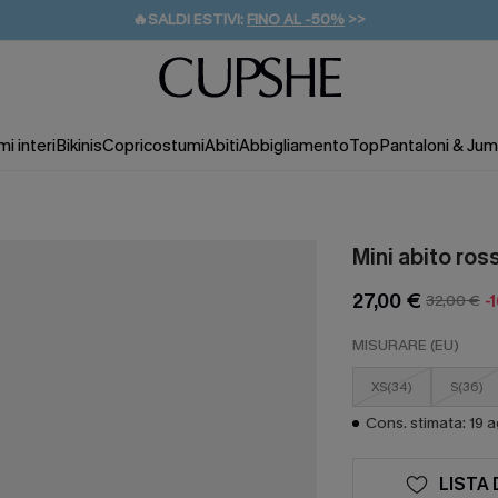
🔥SALDI ESTIVI:
FINO AL -50%
>>
💌REGALO PER I NUOVI: 20% DI SCONTO*
🚚SPEDIZIONE GRATUITA DA 49€
i interi
Bikinis
Copricostumi
Abiti
Abbigliamento
Top
Pantaloni & Jum
Mini abito ros
27,00 €
32,00 €
-
MISURARE (EU)
XS(34)
S(36)
Cons. stimata: 19 
LISTA 