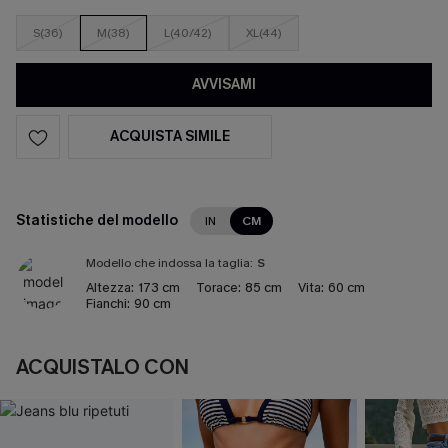
S(36)
M(38)
L(40/42)
XL(44)
AVVISAMI
ACQUISTA SIMILE
Statistiche del modello
IN
CM
Modello che indossa la taglia:
S
Altezza:
173 cm
Torace:
85 cm
Vita:
60 cm
Fianchi:
90 cm
ACQUISTALO CON