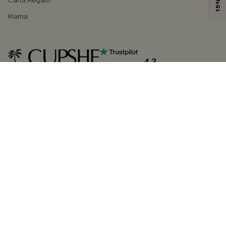
Carta Regalo
Klarna
4.3
SEGUICI SU
©2026 CUPSHE ITALIA
Informativa sulla privacy
|
Termini e condizioni
Gestione dei cookie