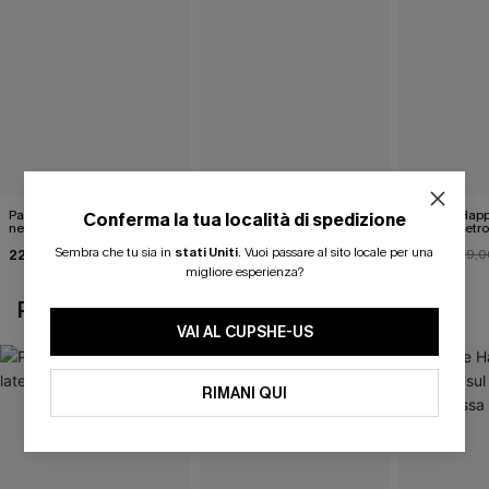
Pareo midi con lacci laterali
Top monospalla e bikini
Release Happ
Conferma la tua località di spedizione
neri
hipster Hazy Tenderness
lacci sul retro
Flower
bassa
Sembra che tu sia in
stati Uniti
.
Vuoi passare al sito locale per una
22,00 €
35,00 €
31,00 €
24,00 €
39,0
migliore esperienza?
POTREBBE INTERESSARTI ANCHE
VAI AL CUPSHE-US
RIMANI QUI