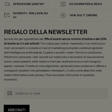
SPEDIZIONE GRATIS*
30 GIORNI PER IL RESO
ISCRIVITI: -15% | 20% SU
-10% SUL 1° ORDINE
2+
REGALO DELLA NEWSLETTER
Iscriviti ora per approfittare del
15% di sconto senza minimo d'ordine e del 20%
di sconto su 2 o più articoli
! *Un codice per ordine. Inserendo il tuo indirizzo e-
mail, acconsenti a ricevere e-mail di marketing (compresi contenuti generati
dall'intelligenza artificiale) da Cupshe e accetti i nostri
Termini e condizioni
.
Potremmo utilizzare i dati raccolti sul nostro sito e strumenti di tracciamento
come i pixel presenti nelle nostre e-mail per verificare se le e-mail vengono
aperte, valutare il livello di coinvolgimento, personalizzare contenuti e offerte e
consigliarti prodotti che potrebbero interessarti, il tutto come descritto nella
nostra
Informativa sulla privacy
. Puoi annullare l'iscrizione in qualsiasi
momento.
ABBONATI