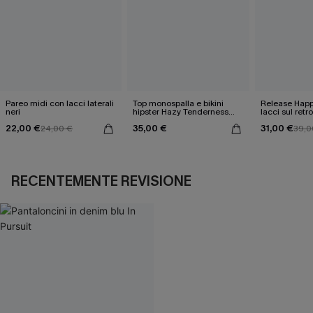
Pareo midi con lacci laterali
Top monospalla e bikini
Release Happ
neri
hipster Hazy Tenderness
lacci sul retro
Flower
bassa
22,00 €
35,00 €
31,00 €
24,00 €
39,0
RECENTEMENTE REVISIONE