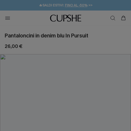
🔥SALDI ESTIVI:
FINO AL -50%
>>
💌REGALO PER I NUOVI: 20% DI SCONTO*
🚚SPEDIZIONE GRATUITA DA 49€
Pantaloncini in denim blu In Pursuit
26,00 €