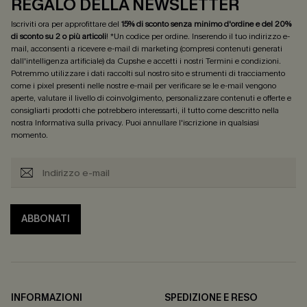
REGALO DELLA NEWSLETTER
Iscriviti ora per approfittare del
15% di sconto senza minimo d'ordine e del 20%
di sconto su 2 o più articoli
! *Un codice per ordine. Inserendo il tuo indirizzo e-
mail, acconsenti a ricevere e-mail di marketing (compresi contenuti generati
dall'intelligenza artificiale) da Cupshe e accetti i nostri
Termini e condizioni
.
Potremmo utilizzare i dati raccolti sul nostro sito e strumenti di tracciamento
come i pixel presenti nelle nostre e-mail per verificare se le e-mail vengono
aperte, valutare il livello di coinvolgimento, personalizzare contenuti e offerte e
consigliarti prodotti che potrebbero interessarti, il tutto come descritto nella
nostra
Informativa sulla privacy
. Puoi annullare l'iscrizione in qualsiasi
momento.
ABBONATI
INFORMAZIONI
SPEDIZIONE E RESO