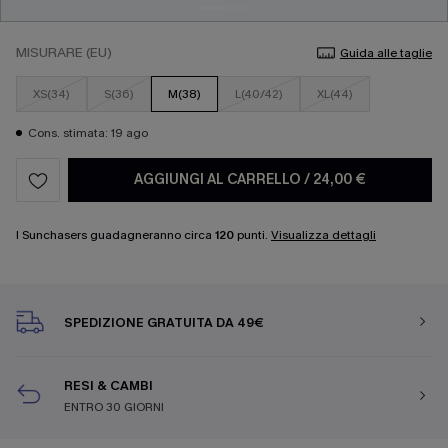
MISURARE (EU)
Guida alle taglie
XS(34)
S(36)
M(38)
L(40/42)
XL(44)
Cons. stimata: 19 ago
AGGIUNGI AL CARRELLO
/
24,00 €
I Sunchasers guadagneranno circa
120
punti.
Visualizza dettagli
SPEDIZIONE GRATUITA DA 49€
RESI & CAMBI
ENTRO 30 GIORNI