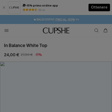
🎁-15% primo ordine app
Ottenere
50 k+
⚡️-15% SUGLI ESSENZIALI DA VACANZA |
ACQUISTA
🔥SALDI ESTIVI:
FINO AL -50%
>>
💌REGALO PER I NUOVI: 20% DI SCONTO*
🚚SPEDIZIONE GRATUITA DA 49€
In Balance White Top
24,00 €
27,00 €
-11%