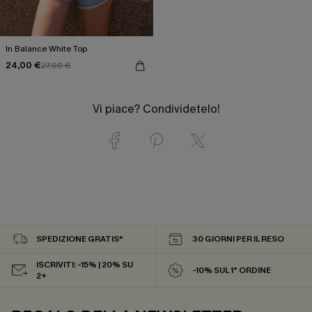
In Balance White Top
24,00 €
27,00 €
Vi piace? Condividetelo!
SPEDIZIONE GRATIS*
30 GIORNI PER IL RESO
ISCRIVITI: -15% | 20% SU
-10% SUL 1° ORDINE
2+