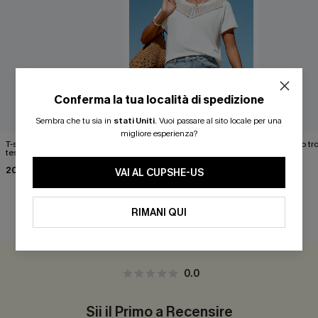
Conferma la tua località di spedizione
Sembra che tu sia in
stati Uniti
.
Vuoi passare al sito locale per una
migliore esperienza?
T-shirt con scollo a V
Prova la maglietta bianca
Soggiorno tr
testurizzata ritagliata
Top
24,00 €
27,00 €
20,00 €
28,00 €
VAI AL CUPSHE-US
RIMANI QUI
RECENSIONI DEI CLIENTI
0.0
Sii il Primo a Recensire