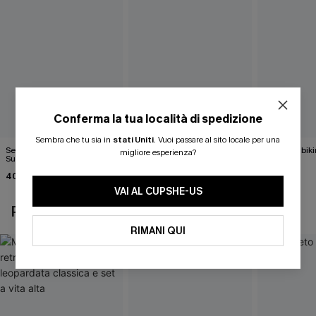
Conferma la tua località di spedizione
Sembra che tu sia in
stati Uniti
.
Vuoi passare al sito locale per una
Set bikini JJD Tequila
Bikini con ferretto JJD By
x JJD Set bik
migliore esperienza?
Sunrise
the Palms
37,00 €
40,00 €
33,00 €
37,00 €
VAI AL CUPSHE-US
POTREBBE INTERESSARTI ANCHE
RIMANI QUI