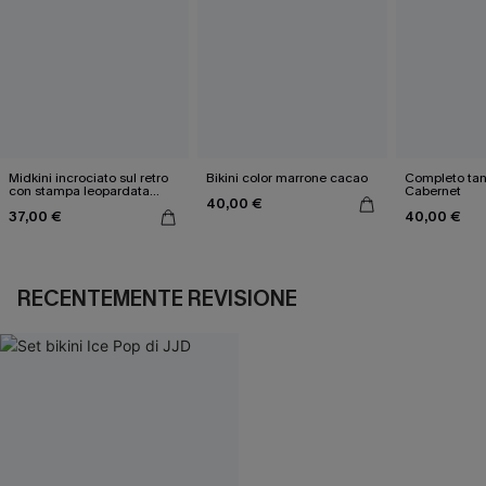
Midkini incrociato sul retro
Bikini color marrone cacao
Completo tan
con stampa leopardata
Cabernet
40,00 €
classica e set a vita alta
37,00 €
40,00 €
RECENTEMENTE REVISIONE