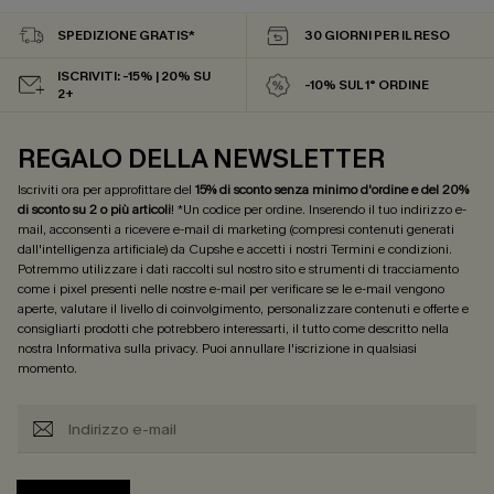
SPEDIZIONE GRATIS*
30 GIORNI PER IL RESO
ISCRIVITI: -15% | 20% SU
-10% SUL 1° ORDINE
2+
REGALO DELLA NEWSLETTER
Iscriviti ora per approfittare del
15% di sconto senza minimo d'ordine e del 20%
di sconto su 2 o più articoli
! *Un codice per ordine. Inserendo il tuo indirizzo e-
mail, acconsenti a ricevere e-mail di marketing (compresi contenuti generati
dall'intelligenza artificiale) da Cupshe e accetti i nostri
Termini e condizioni
.
Potremmo utilizzare i dati raccolti sul nostro sito e strumenti di tracciamento
come i pixel presenti nelle nostre e-mail per verificare se le e-mail vengono
aperte, valutare il livello di coinvolgimento, personalizzare contenuti e offerte e
consigliarti prodotti che potrebbero interessarti, il tutto come descritto nella
nostra
Informativa sulla privacy
. Puoi annullare l'iscrizione in qualsiasi
momento.