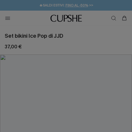
🔥SALDI ESTIVI:
FINO AL -50%
>>
💌REGALO PER I NUOVI: 20% DI SCONTO*
🚚SPEDIZIONE GRATUITA DA 49€
Set bikini Ice Pop di JJD
37,00 €