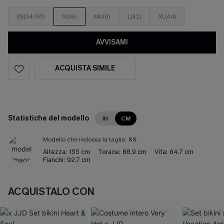
XS(34/36)
S(38)
M(40)
L(42)
XL(44)
AVVISAMI
ACQUISTA SIMILE
Statistiche del modello
IN
CM
Modello che indossa la taglia:
XS
Altezza:
155 cm
Torace:
88.9 cm
Vita:
64.7 cm
Fianchi:
92.7 cm
ACQUISTALO CON