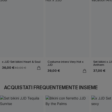
x JJD Set bikini Heart & Soul
Costume intero Very Hot x
Set bikini x 
JJD
Anthem
36,00 €
40,00 €
39,00 €
37,00 €
ACQUISTATI FREQUENTEMENTE INSIEME