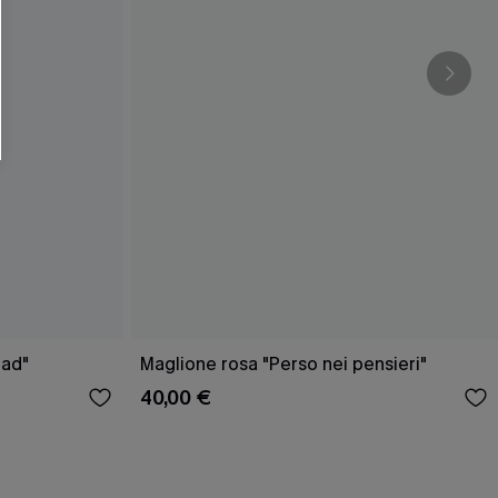
O SCONT
ere e-mail di marketing (compresi contenuti
ti i nostri
Termini e condizioni
. Potremmo
 di tracciamento come i pixel presenti nelle
rte, valutare il livello di coinvolgimento,
dotti che potrebbero interessarti, il tutto
y
. Puoi annullare l'iscrizione in qualsiasi
oad"
Maglione rosa "Perso nei pensieri"
40,00 €