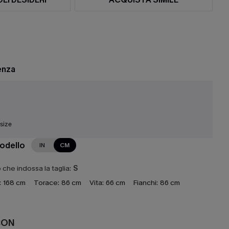
enza
rsize
modello
IN
CM
che indossa la taglia:
S
:
168 cm
Torace:
86 cm
Vita:
66 cm
Fianchi:
86 cm
CON