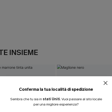
E INSIEME
ISCRIVITI PE
15% DI SCONTO SENZA
20% DI SCONTO SU 2 
Conferma la tua località di spedizione
Sembra che tu sia in
stati Uniti
.
Vuoi passare al sito locale
per una migliore esperienza?