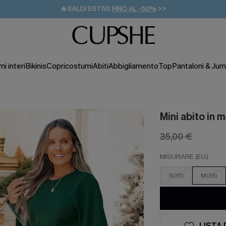
🔥SALDI ESTIVI:
FINO AL -50%
>>
💌REGALO PER I NUOVI: 20% DI SCONTO*
🚚SPEDIZIONE GRATUITA DA 49€
i interi
Bikinis
Copricostumi
Abiti
Abbigliamento
Top
Pantaloni & Jum
Mini abito in 
35,00 €
MISURARE (EU)
S(36)
M(38)
LISTA 