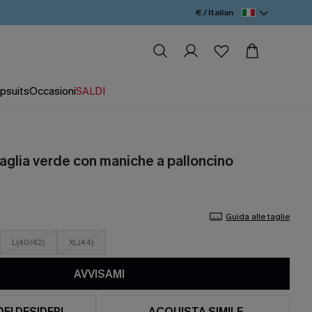
€ / Italian
psuits
Occasioni
SALDI
maglia verde con maniche a palloncino
Guida alle taglie
L(40/42)
XL(44)
AVVISAMI
DEI DESIDERI
ACQUISTA SIMILE