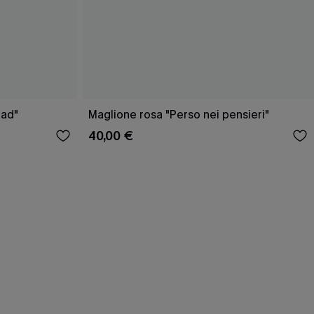
oad"
Maglione rosa "Perso nei pensieri"
40,00 €