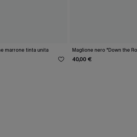
e marrone tinta unita
Maglione nero "Down the R
40,00 €